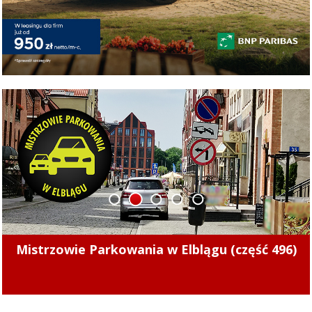
1
2
3
4
5
Pierwsze punkty w nowym sezonie. Concordia
pokonała Naki Olsztyn (skrót meczu)