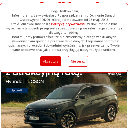
Drogi Użytkowniku,
Informujemy, że w związku z Rozporządzeniem o Ochronie Danych
Osobowych (RODO), które jest stosowane od 25 maja 2018
r.zaktualizowaliśmy naszą
Politykę prywatności
. W dokumencie tym
wyjaśniamy w sposób przejrzysty i bezpośredni jakie informacje zbieramy i
dlaczego to robimy.
Informujemy jednocześnie, że nie zmieniamy niczego w aktualnych
ustawieniach ani sposobie przetwarzania danych. Ulepszamy natomiast
opis naszych procedur i dokładniej wyjaśniamy, jak przetwarzamy Twoje
Galerie
Filmy
Baza Firm
Ogłoszenia
Pełna Wersja
dane osobowe oraz jakie prawa przysługują naszym użytkownikom.
Akceptuję
Nie teraz