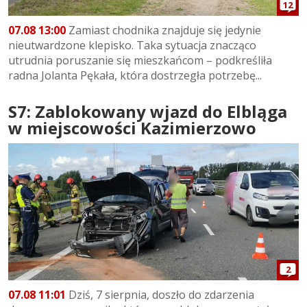
12
07.08 13:00
Zamiast chodnika znajduje się jedynie
nieutwardzone klepisko. Taka sytuacja znacząco
utrudnia poruszanie się mieszkańcom – podkreśliła
radna Jolanta Pękała, która dostrzegła potrzebę...
S7: Zablokowany wjazd do Elbląga
w miejscowości Kazimierzowo
2
07.08 11:01
Dziś, 7 sierpnia, doszło do zdarzenia