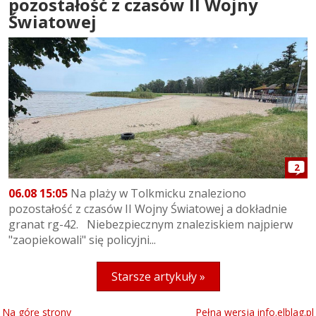
pozostałość z czasów II Wojny
Światowej
2
06.08 15:05
Na plaży w Tolkmicku znaleziono
pozostałość z czasów II Wojny Światowej a dokładnie
granat rg-42. Niebezpiecznym znaleziskiem najpierw
"zaopiekowali" się policyjni...
Starsze artykuły »
Na górę strony
Pełna wersja info.elblag.pl