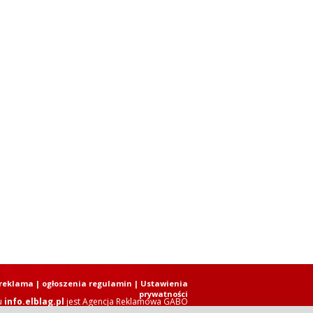
reklama
|
ogłoszenia regulamin
| Ustawienia
prywatności
u
info.elblag.pl
jest
Agencja Reklamowa GABO