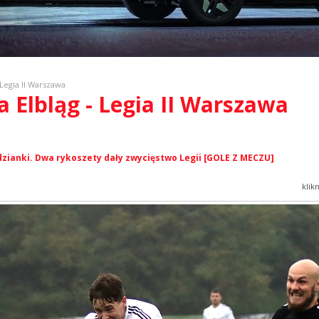
 Legia II Warszawa
a Elbląg - Legia II Warszawa
dzianki. Dwa rykoszety dały zwycięstwo Legii [GOLE Z MECZU]
klik