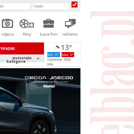
zdjęcia
filmy
baza firm
reklama
13°
YPADKI
Min. 0°
Max. 0°
pozostałe
Ciśnienie: 1022
kategorie
hPa