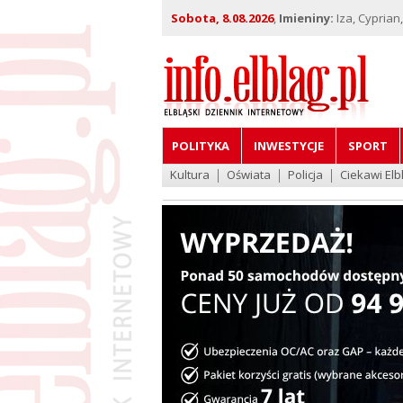
Sobota, 8.08.2026
,
Imieniny:
Iza, Cyprian
POLITYKA
INWESTYCJE
SPORT
Kultura
Oświata
Policja
Ciekawi Elb