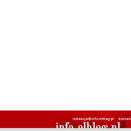
redakcja@info.elblag.pl
kontak