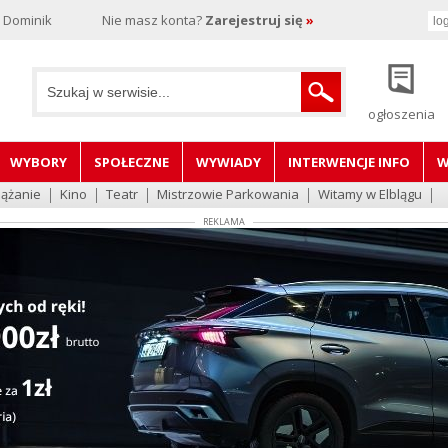
, Dominik
Nie masz konta?
Zarejestruj się
»
ogłoszenia
WYBORY
SPOŁECZNE
WYWIADY
INTERWENCJE INFO
W
lążanie
Kino
Teatr
Mistrzowie Parkowania
Witamy w Elblągu
REKLAMA