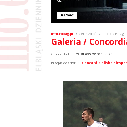
info.elblag.pl
-
Galerie zdjęć
- Concordia Elbląg -
Galeria / Concordi
Galeria dodana:
22.10.2022 22:00
/ Fot.RB
Concordia bliska niespo
Przejdź do artykułu: