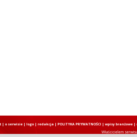
t
|
o serwisie
|
logo
|
redakcja
|
POLITYKA PRYWATNOŚCI
|
wpisy branżowe
|
Właścicielem serwis