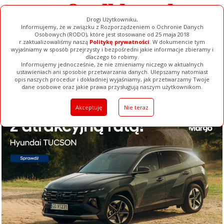
Drogi Użytkowniku,
Informujemy, że w związku z Rozporządzeniem o Ochronie Danych
Osobowych (RODO), które jest stosowane od 25 maja 2018
r.zaktualizowaliśmy naszą
Politykę prywatności
. W dokumencie tym
wyjaśniamy w sposób przejrzysty i bezpośredni jakie informacje zbieramy i
dlaczego to robimy.
Informujemy jednocześnie, że nie zmieniamy niczego w aktualnych
ustawieniach ani sposobie przetwarzania danych. Ulepszamy natomiast
opis naszych procedur i dokładniej wyjaśniamy, jak przetwarzamy Twoje
Galerie
Filmy
Baza Firm
Ogłoszenia
Pełna Wersja
dane osobowe oraz jakie prawa przysługują naszym użytkownikom.
Akceptuję
Nie teraz