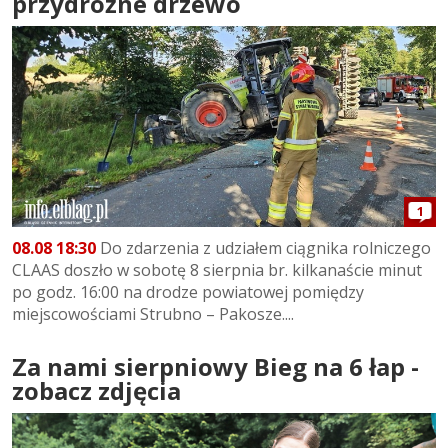
przydrożne drzewo
1
08.08 18:30
Do zdarzenia z udziałem ciągnika rolniczego
CLAAS doszło w sobotę 8 sierpnia br. kilkanaście minut
po godz. 16:00 na drodze powiatowej pomiędzy
miejscowościami Strubno – Pakosze....
Za nami sierpniowy Bieg na 6 łap -
zobacz zdjęcia