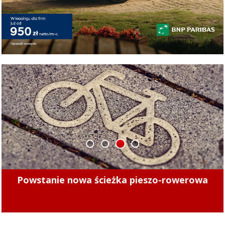
1
2
3
4
Minęły 4 lata. Sprawdziliśmy, czy kierowcy
mogą już bezpiecznie jeździć po tych ulicach