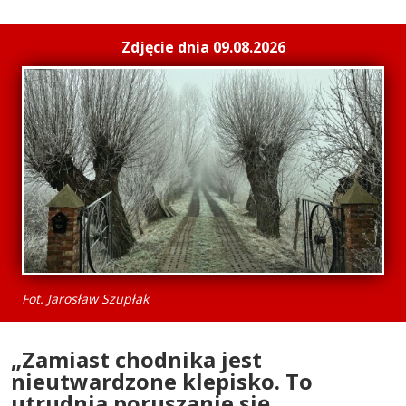
Zdjęcie dnia 09.08.2026
Fot. Jarosław Szupłak
„Zamiast chodnika jest
nieutwardzone klepisko. To
utrudnia poruszanie się