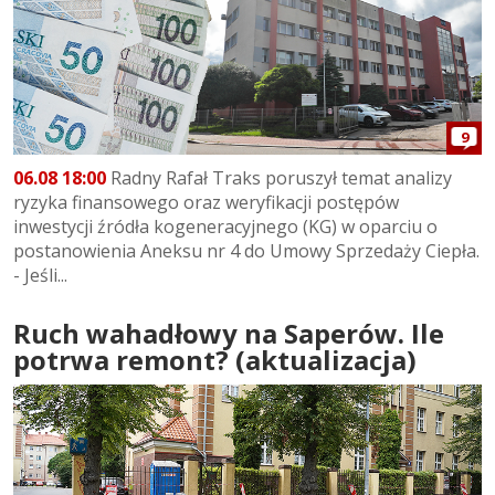
9
06.08 18:00
Radny Rafał Traks poruszył temat analizy
ryzyka finansowego oraz weryfikacji postępów
inwestycji źródła kogeneracyjnego (KG) w oparciu o
postanowienia Aneksu nr 4 do Umowy Sprzedaży Ciepła.
- Jeśli...
Ruch wahadłowy na Saperów. Ile
potrwa remont? (aktualizacja)