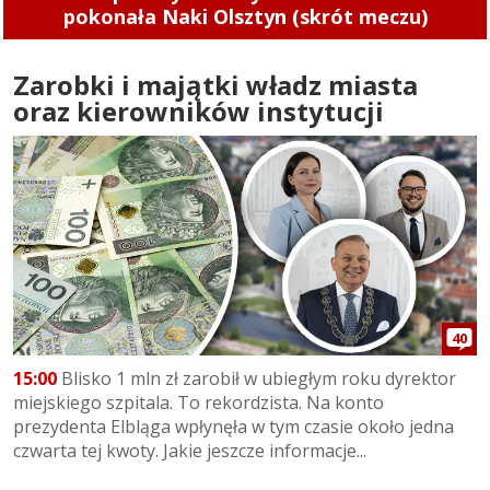
pokonała Naki Olsztyn (skrót meczu)
Zarobki i majątki władz miasta
oraz kierowników instytucji
40
15:00
Blisko 1 mln zł zarobił w ubiegłym roku dyrektor
miejskiego szpitala. To rekordzista. Na konto
prezydenta Elbląga wpłynęła w tym czasie około jedna
czwarta tej kwoty. Jakie jeszcze informacje...