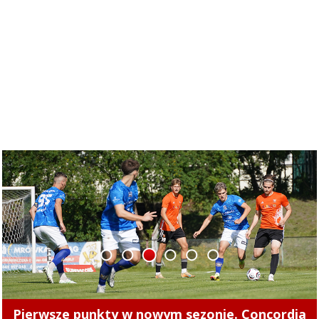
1
2
3
4
5
6
Pierwsze punkty w nowym sezonie. Concordia