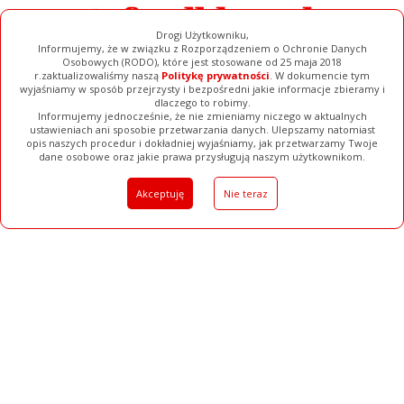
Drogi Użytkowniku,
Informujemy, że w związku z Rozporządzeniem o Ochronie Danych
Osobowych (RODO), które jest stosowane od 25 maja 2018
r.zaktualizowaliśmy naszą
Politykę prywatności
. W dokumencie tym
wyjaśniamy w sposób przejrzysty i bezpośredni jakie informacje zbieramy i
dlaczego to robimy.
Informujemy jednocześnie, że nie zmieniamy niczego w aktualnych
ustawieniach ani sposobie przetwarzania danych. Ulepszamy natomiast
opis naszych procedur i dokładniej wyjaśniamy, jak przetwarzamy Twoje
Galerie
Filmy
Baza Firm
Ogłoszenia
Pełna Wersja
dane osobowe oraz jakie prawa przysługują naszym użytkownikom.
Akceptuję
Nie teraz