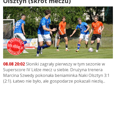
Olsztyn (skrót meczu)
08.08 20:02
Słoniki zagrały pierwszy w tym sezonie w
Superscore IV Lidze mecz u siebie. Drużyna trenera
Marcina Szwedy pokonała beniaminka Naki Olsztyn 3:1
(2:1). Łatwo nie było, ale gospodarze pokazali niezłą...