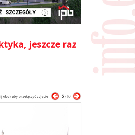
ktyka, jeszcze raz
5
nij obok aby przełączyć zdjęcie
/ 60