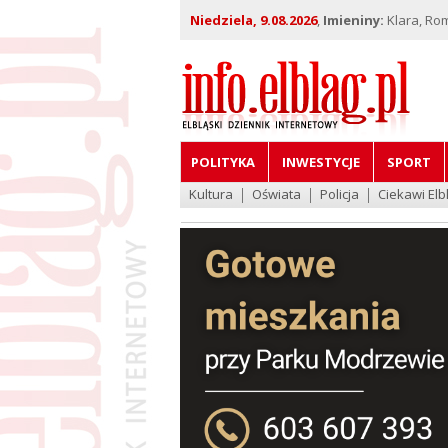
Niedziela, 9.08.2026
,
Imieniny:
Klara, Ro
POLITYKA
INWESTYCJE
SPORT
Kultura
Oświata
Policja
Ciekawi Elb