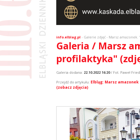
info.elblag.pl
-
Galerie zdjęć
- Marsz amazonek. "Pr
Galeria / Marsz am
profilaktyka" (zdj
Galeria dodana:
22.10.2022 16:20
/ Fot. Paweł Fried
Elbląg: Marsz amazonek z
Przejdź do artykułu:
(zobacz zdjęcia)