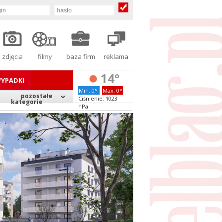
zdjęcia
filmy
baza firm
reklama
14°
YPADKI
Min. 0°
Max. 0°
pozostałe
Ciśnienie: 1023
kategorie
hPa