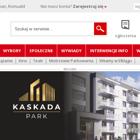
man, Romuald
Nie masz konta?
Zarejestruj się
»
ogłoszenia
WYBORY
SPOŁECZNE
WYWIADY
INTERWENCJE INFO
W
lążanie
Kino
Teatr
Mistrzowie Parkowania
Witamy w Elblągu
REKLAMA