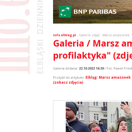
info.elblag.pl
-
Galerie zdjęć
- Marsz amazonek. "Pr
Galeria / Marsz am
profilaktyka" (zdj
Galeria dodana:
22.10.2022 16:20
/ Fot. Paweł Fried
Elbląg: Marsz amazonek z
Przejdź do artykułu:
(zobacz zdjęcia)