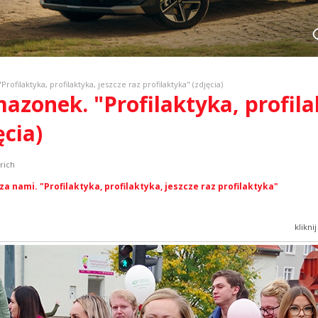
ofilaktyka, profilaktyka, jeszcze raz profilaktyka" (zdjęcia)
azonek. "Profilaktyka, profila
ęcia)
rich
a nami. "Profilaktyka, profilaktyka, jeszcze raz profilaktyka"
klikni