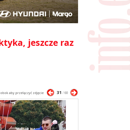
ktyka, jeszcze raz
31
j obok aby przełączyć zdjęcie
/ 60