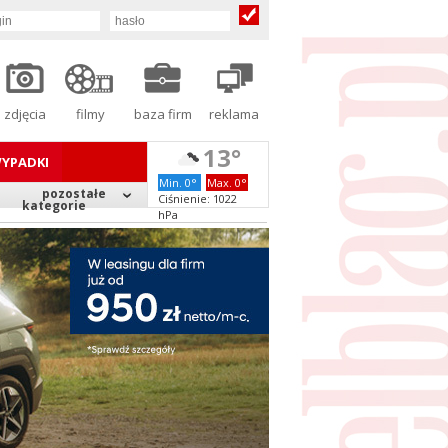
zdjęcia
filmy
baza firm
reklama
13°
YPADKI
Min. 0°
Max. 0°
pozostałe
Ciśnienie: 1022
kategorie
hPa