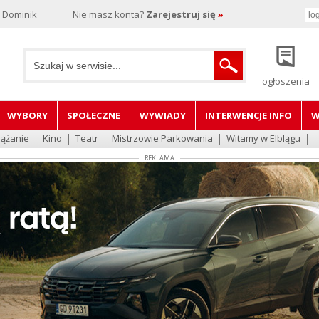
, Dominik
Nie masz konta?
Zarejestruj się
»
ogłoszenia
WYBORY
SPOŁECZNE
WYWIADY
INTERWENCJE INFO
W
lążanie
Kino
Teatr
Mistrzowie Parkowania
Witamy w Elblągu
REKLAMA