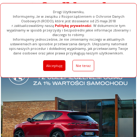
Drogi Użytkowniku,
Informujemy, że w związku z Rozporządzeniem o Ochronie Danych
Osobowych (RODO), które jest stosowane od 25 maja 2018
r.zaktualizowaliśmy naszą
Politykę prywatności
. W dokumencie tym
wyjaśniamy w sposób przejrzysty i bezpośredni jakie informacje zbieramy i
dlaczego to robimy.
Informujemy jednocześnie, że nie zmieniamy niczego w aktualnych
ustawieniach ani sposobie przetwarzania danych. Ulepszamy natomiast
opis naszych procedur i dokładniej wyjaśniamy, jak przetwarzamy Twoje
Galerie
Filmy
Baza Firm
Ogłoszenia
Pełna Wersja
dane osobowe oraz jakie prawa przysługują naszym użytkownikom.
Akceptuję
Nie teraz