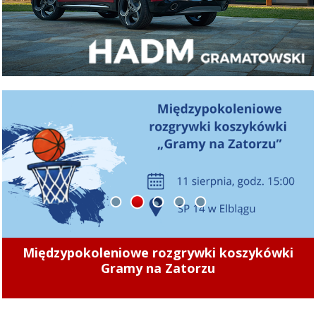
1
2
3
4
5
„Zamiast chodnika jest nieutwardzone
klepisko. To znacząco utrudnia poruszanie się
”