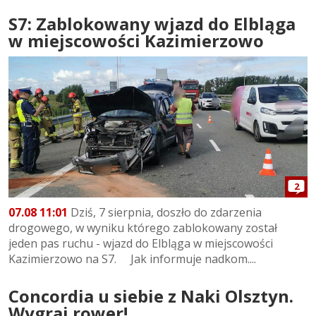
S7: Zablokowany wjazd do Elbląga
w miejscowości Kazimierzowo
2
07.08 11:01
Dziś, 7 sierpnia, doszło do zdarzenia
drogowego, w wyniku którego zablokowany został
jeden pas ruchu - wjazd do Elbląga w miejscowości
Kazimierzowo na S7. Jak informuje nadkom....
Concordia u siebie z Naki Olsztyn.
Wygraj rower!