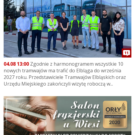
11
04.08 13:00
Zgodnie z harmonogramem wszystkie 10
nowych tramwajów ma trafić do Elbląga do września
2027 roku. Przedstawiciele Tramwajów Elbląskich oraz
Urzędu Miejskiego zakończyli wizytę roboczą w...