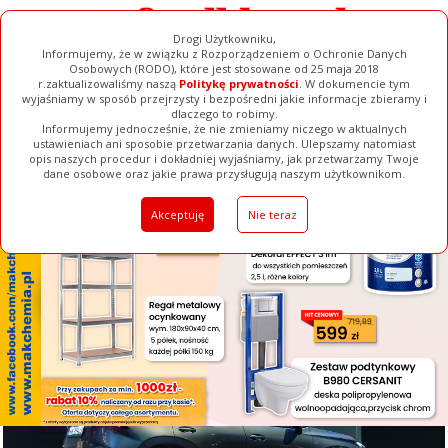
Drogi Użytkowniku,
Informujemy, że w związku z Rozporządzeniem o Ochronie Danych
Osobowych (RODO), które jest stosowane od 25 maja 2018
r.zaktualizowaliśmy naszą
Politykę prywatności
. W dokumencie tym
wyjaśniamy w sposób przejrzysty i bezpośredni jakie informacje zbieramy i
[ ZAMKNIJ ]
dlaczego to robimy.
Informujemy jednocześnie, że nie zmieniamy niczego w aktualnych
ustawieniach ani sposobie przetwarzania danych. Ulepszamy natomiast
opis naszych procedur i dokładniej wyjaśniamy, jak przetwarzamy Twoje
Galerie
Filmy
Baza Firm
Ogłoszenia
Pełna Wersja
dane osobowe oraz jakie prawa przysługują naszym użytkownikom.
Akceptuję
Nie teraz