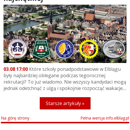
03.08 17:00
Które szkoły ponadpodstawowe w Elblągu
były najbardziej oblegane podczas tegorocznej
rekrutacji? To już wiadomo. Nie wszyscy kandydaci mogą
jednak odetchnąć z ulgą i spokojnie rozpocząć wakacje....
Starsze artykuły »
Na górę strony
Pełna wersja info.elblag.pl