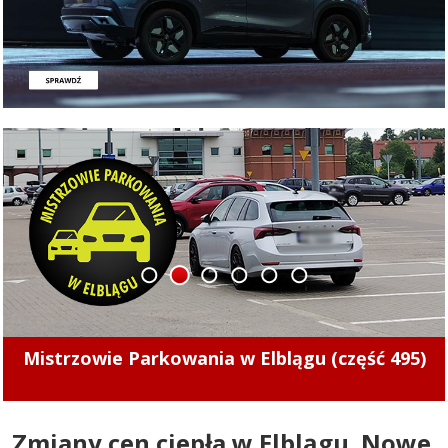
1
2
3
4
5
6
Kolejny nietrzeźwy kierowca z Elbląga za
kółkem. Uderzył w przydrożne drzewo
Zmiany cen ciepła w Elblągu. Nowe