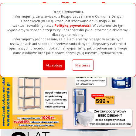
Drogi Użytkowniku,
Informujemy, że w związku z Rozporządzeniem o Ochronie Danych
Osobowych (RODO), które jest stosowane od 25 maja 2018
r.zaktualizowaliśmy naszą
Politykę prywatności
. W dokumencie tym
wyjaśniamy w sposób przejrzysty i bezpośredni jakie informacje zbieramy i
[ ZAMKNIJ ]
dlaczego to robimy.
Informujemy jednocześnie, że nie zmieniamy niczego w aktualnych
ustawieniach ani sposobie przetwarzania danych. Ulepszamy natomiast
opis naszych procedur i dokładniej wyjaśniamy, jak przetwarzamy Twoje
Galerie
Filmy
Baza Firm
Ogłoszenia
Pełna Wersja
dane osobowe oraz jakie prawa przysługują naszym użytkownikom.
Akceptuję
Nie teraz