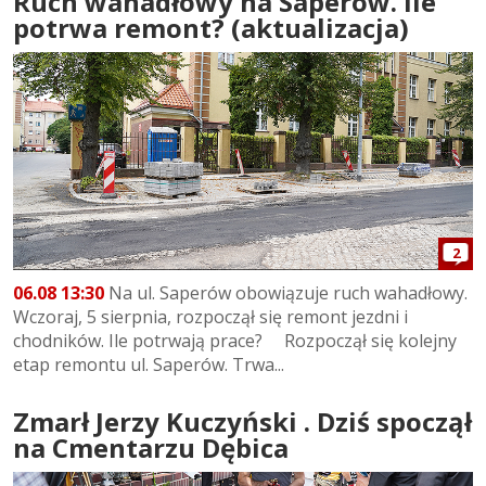
Ruch wahadłowy na Saperów. Ile
potrwa remont? (aktualizacja)
2
06.08 13:30
Na ul. Saperów obowiązuje ruch wahadłowy.
Wczoraj, 5 sierpnia, rozpoczął się remont jezdni i
chodników. Ile potrwają prace? Rozpoczął się kolejny
etap remontu ul. Saperów. Trwa...
Zmarł Jerzy Kuczyński . Dziś spoczął
na Cmentarzu Dębica