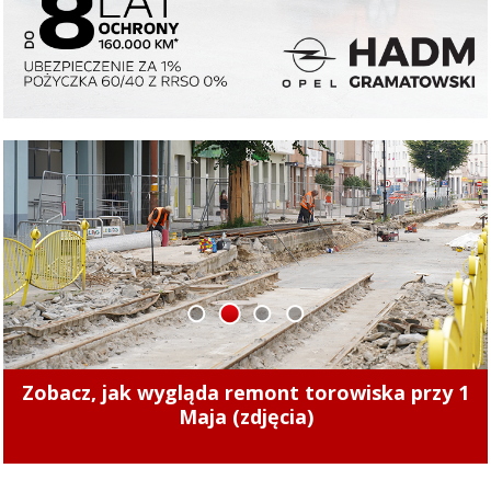
1
2
3
4
Zmiany cen ciepła w Elblągu. Nowe stawki
zaczęły obowiązywać od 1 sierpnia 2026 r.