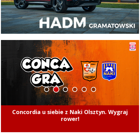
1
2
3
4
5
6
Jeśli Energa nie dotrzyma terminu, EPEC może
naliczyć karę 160 tys. zł dziennie. Czy do tego
dojdzie?