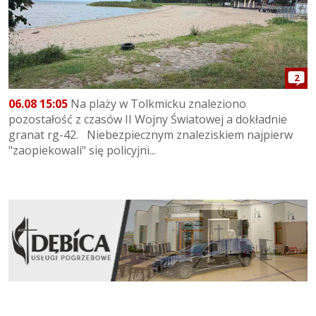
2
06.08 15:05
Na plaży w Tolkmicku znaleziono
pozostałość z czasów II Wojny Światowej a dokładnie
granat rg-42. Niebezpiecznym znaleziskiem najpierw
"zaopiekowali" się policyjni...