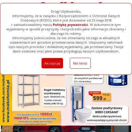
Drogi Użytkowniku,
Informujemy, że w związku z Rozporządzeniem o Ochronie Danych
Osobowych (RODO), które jest stosowane od 25 maja 2018
r.zaktualizowaliśmy naszą
Politykę prywatności
. W dokumencie tym
wyjaśniamy w sposób przejrzysty i bezpośredni jakie informacje zbieramy i
[ ZAMKNIJ ]
dlaczego to robimy.
Informujemy jednocześnie, że nie zmieniamy niczego w aktualnych
ustawieniach ani sposobie przetwarzania danych. Ulepszamy natomiast
opis naszych procedur i dokładniej wyjaśniamy, jak przetwarzamy Twoje
Galerie
Filmy
Baza Firm
Ogłoszenia
Pełna Wersja
dane osobowe oraz jakie prawa przysługują naszym użytkownikom.
Akceptuję
Nie teraz