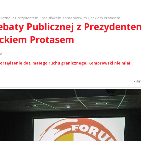
licznej z Prezydentem Bronisławem Komorowskim i Jackiem Protasem
ebaty Publicznej z Prezydent
ackiem Protasem
ko
zporządzenie dot. małego ruchu granicznego. Komorowski nie miał
klik