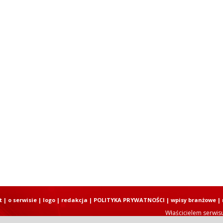
t
|
o serwisie
|
logo
|
redakcja
|
POLITYKA PRYWATNOŚCI
|
wpisy branżowe
|
Właścicielem serwis