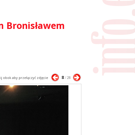
em Bronisławem
8
nij obok aby przełączyć zdjęcie
/ 28