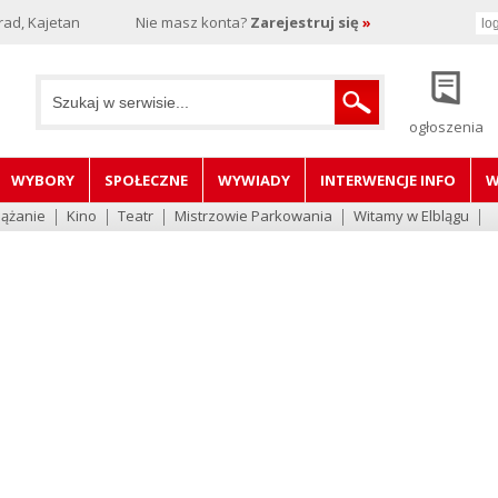
rad, Kajetan
Nie masz konta?
Zarejestruj się
»
ogłoszenia
WYBORY
SPOŁECZNE
WYWIADY
INTERWENCJE INFO
W
lążanie
Kino
Teatr
Mistrzowie Parkowania
Witamy w Elblągu