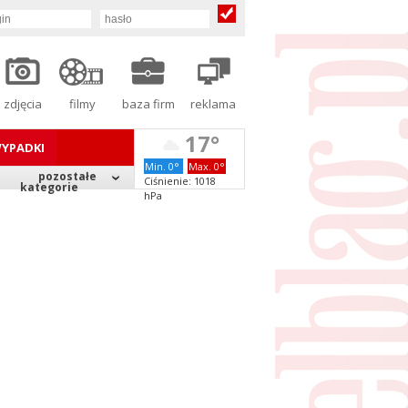
zdjęcia
filmy
baza firm
reklama
17°
YPADKI
Min. 0°
Max. 0°
pozostałe
Ciśnienie: 1018
kategorie
hPa