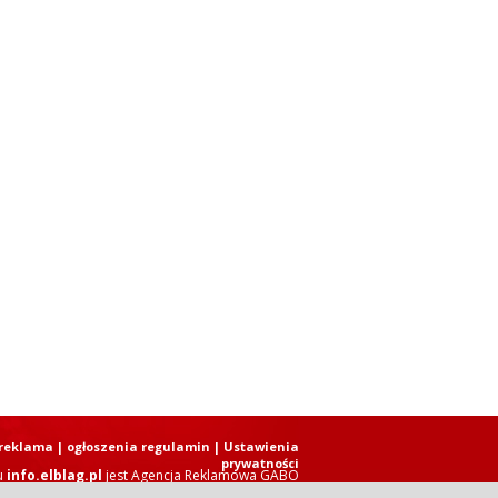
reklama
|
ogłoszenia regulamin
| Ustawienia
prywatności
u
info.elblag.pl
jest
Agencja Reklamowa GABO