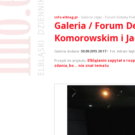
info.elblag.pl
-
Galerie zdjęć
- Forum Debaty Pub
Galeria / Forum D
Komorowskim i J
Galeria dodana:
30.09.2015 20:17
/ Fot. Adrian Saj
Elblążanin zapytał o ro
Przejdź do artykułu:
zdania, bo... nie znał tematu