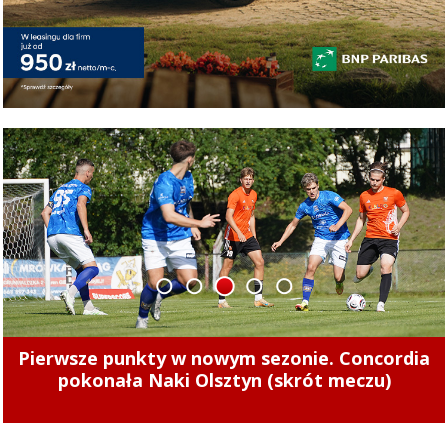
1
2
3
4
5
Pierwsze punkty w nowym sezonie. Concordia
pokonała Naki Olsztyn (skrót meczu)