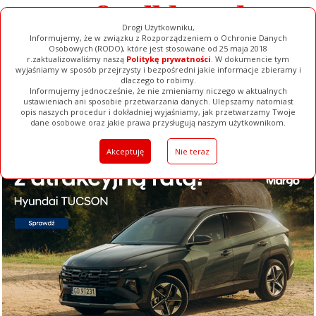
Drogi Użytkowniku,
Informujemy, że w związku z Rozporządzeniem o Ochronie Danych
Osobowych (RODO), które jest stosowane od 25 maja 2018
r.zaktualizowaliśmy naszą
Politykę prywatności
. W dokumencie tym
wyjaśniamy w sposób przejrzysty i bezpośredni jakie informacje zbieramy i
dlaczego to robimy.
Informujemy jednocześnie, że nie zmieniamy niczego w aktualnych
ustawieniach ani sposobie przetwarzania danych. Ulepszamy natomiast
opis naszych procedur i dokładniej wyjaśniamy, jak przetwarzamy Twoje
Galerie
Filmy
Baza Firm
Ogłoszenia
Pełna Wersja
dane osobowe oraz jakie prawa przysługują naszym użytkownikom.
Akceptuję
Nie teraz