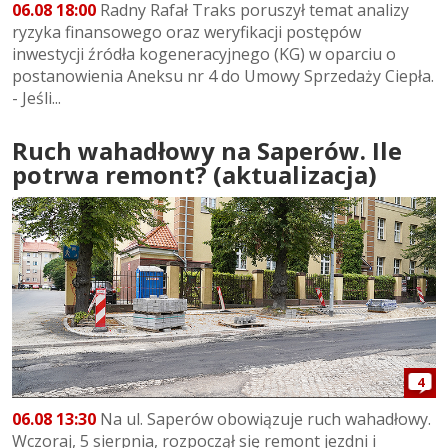
06.08 18:00
Radny Rafał Traks poruszył temat analizy
ryzyka finansowego oraz weryfikacji postępów
inwestycji źródła kogeneracyjnego (KG) w oparciu o
postanowienia Aneksu nr 4 do Umowy Sprzedaży Ciepła.
- Jeśli...
Ruch wahadłowy na Saperów. Ile
potrwa remont? (aktualizacja)
4
06.08 13:30
Na ul. Saperów obowiązuje ruch wahadłowy.
Wczoraj, 5 sierpnia, rozpoczął się remont jezdni i