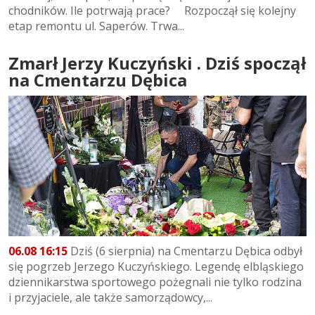
chodników. Ile potrwają prace? Rozpoczął się kolejny
etap remontu ul. Saperów. Trwa...
Zmarł Jerzy Kuczyński . Dziś spoczął
na Cmentarzu Dębica
06.08 16:15
Dziś (6 sierpnia) na Cmentarzu Dębica odbył
się pogrzeb Jerzego Kuczyńskiego. Legendę elbląskiego
dziennikarstwa sportowego pożegnali nie tylko rodzina
i przyjaciele, ale także samorządowcy,...