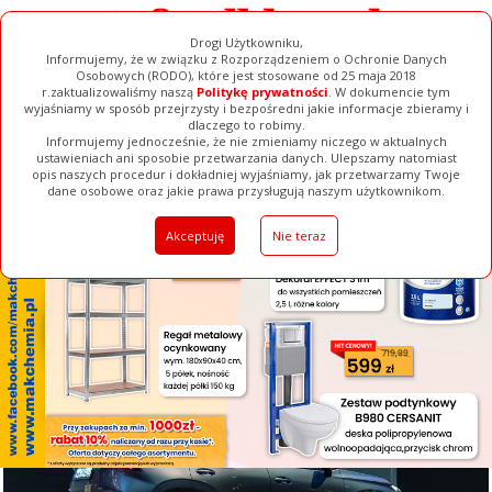
Drogi Użytkowniku,
Informujemy, że w związku z Rozporządzeniem o Ochronie Danych
Osobowych (RODO), które jest stosowane od 25 maja 2018
r.zaktualizowaliśmy naszą
Politykę prywatności
. W dokumencie tym
wyjaśniamy w sposób przejrzysty i bezpośredni jakie informacje zbieramy i
[ ZAMKNIJ ]
dlaczego to robimy.
Informujemy jednocześnie, że nie zmieniamy niczego w aktualnych
ustawieniach ani sposobie przetwarzania danych. Ulepszamy natomiast
opis naszych procedur i dokładniej wyjaśniamy, jak przetwarzamy Twoje
Galerie
Filmy
Baza Firm
Ogłoszenia
Pełna Wersja
dane osobowe oraz jakie prawa przysługują naszym użytkownikom.
Akceptuję
Nie teraz