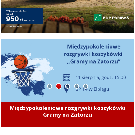
1
2
3
4
5
„Zamiast chodnika jest nieutwardzone
klepisko. To znacząco utrudnia poruszanie się
”