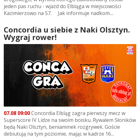
jeden pas ruchu - wjazd do Elbląga w miejscowości
Kazimierzowo na S7. Jak informuje nadkom....
Concordia u siebie z Naki Olsztyn.
Wygraj rower!
07.08 09:00
Concordia Elbląg zagra pierwszy mecz w
Superscore IV Lidze na swoim boisku. Rywalem Słoników
będą Naki Olsztyn, beniaminek rozgrywek. Goście
debiutują na tym poziomie, mając w kadrze 16...