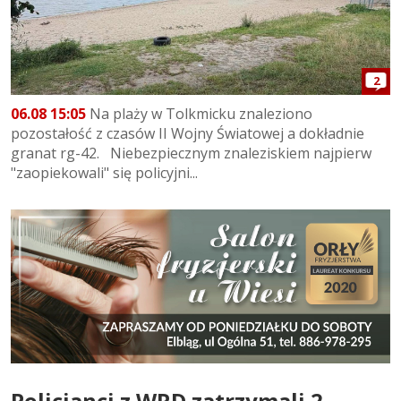
2
06.08 15:05
Na plaży w Tolkmicku znaleziono
pozostałość z czasów II Wojny Światowej a dokładnie
granat rg-42. Niebezpiecznym znaleziskiem najpierw
"zaopiekowali" się policyjni...
Policjanci z WRD zatrzymali 2