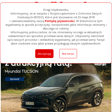
Drogi Użytkowniku,
Informujemy, że w związku z Rozporządzeniem o Ochronie Danych
Osobowych (RODO), które jest stosowane od 25 maja 2018
r.zaktualizowaliśmy naszą
Politykę prywatności
. W dokumencie tym
wyjaśniamy w sposób przejrzysty i bezpośredni jakie informacje zbieramy i
dlaczego to robimy.
Informujemy jednocześnie, że nie zmieniamy niczego w aktualnych
ustawieniach ani sposobie przetwarzania danych. Ulepszamy natomiast
opis naszych procedur i dokładniej wyjaśniamy, jak przetwarzamy Twoje
Galerie
Filmy
Baza Firm
Ogłoszenia
Pełna Wersja
dane osobowe oraz jakie prawa przysługują naszym użytkownikom.
Akceptuję
Nie teraz