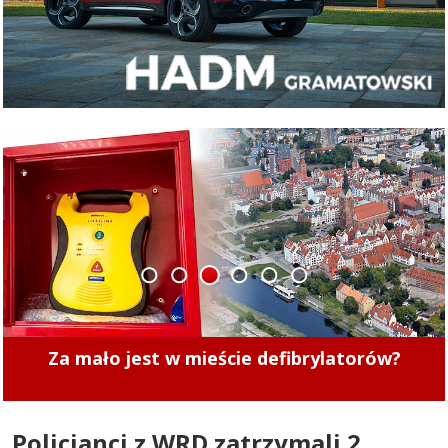
1
2
3
4
5
6
Za mało jest w mieście defibrylatorów?
Policjanci z WRD zatrzymali 2