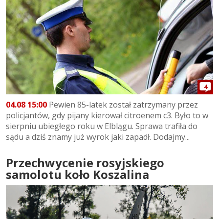
4
04.08 15:00
Pewien 85-latek został zatrzymany przez
policjantów, gdy pijany kierował citroenem c3. Było to w
sierpniu ubiegłego roku w Elblągu. Sprawa trafiła do
sądu a dziś znamy już wyrok jaki zapadł. Dodajmy...
Przechwycenie rosyjskiego
samolotu koło Koszalina