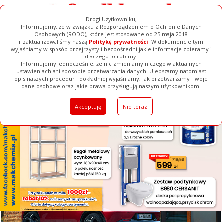
Drogi Użytkowniku,
Informujemy, że w związku z Rozporządzeniem o Ochronie Danych
Osobowych (RODO), które jest stosowane od 25 maja 2018
r.zaktualizowaliśmy naszą
Politykę prywatności
. W dokumencie tym
wyjaśniamy w sposób przejrzysty i bezpośredni jakie informacje zbieramy i
[ ZAMKNIJ ]
dlaczego to robimy.
Informujemy jednocześnie, że nie zmieniamy niczego w aktualnych
ustawieniach ani sposobie przetwarzania danych. Ulepszamy natomiast
opis naszych procedur i dokładniej wyjaśniamy, jak przetwarzamy Twoje
Galerie
Filmy
Baza Firm
Ogłoszenia
Pełna Wersja
dane osobowe oraz jakie prawa przysługują naszym użytkownikom.
Akceptuję
Nie teraz