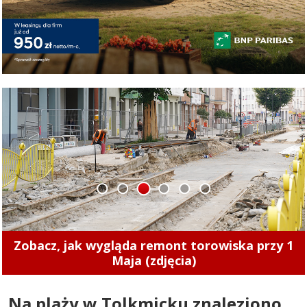
1
2
3
4
5
6
Zobacz, jak wygląda remont torowiska przy 1
Maja (zdjęcia)
Na plaży w Tolkmicku znaleziono