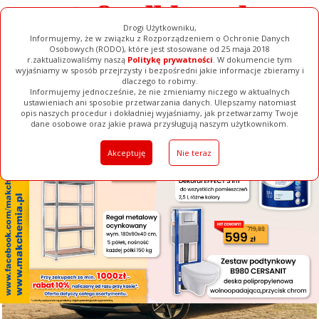
Drogi Użytkowniku,
Informujemy, że w związku z Rozporządzeniem o Ochronie Danych
Osobowych (RODO), które jest stosowane od 25 maja 2018
r.zaktualizowaliśmy naszą
Politykę prywatności
. W dokumencie tym
wyjaśniamy w sposób przejrzysty i bezpośredni jakie informacje zbieramy i
[ ZAMKNIJ ]
dlaczego to robimy.
Informujemy jednocześnie, że nie zmieniamy niczego w aktualnych
ustawieniach ani sposobie przetwarzania danych. Ulepszamy natomiast
opis naszych procedur i dokładniej wyjaśniamy, jak przetwarzamy Twoje
Galerie
Filmy
Baza Firm
Ogłoszenia
Pełna Wersja
dane osobowe oraz jakie prawa przysługują naszym użytkownikom.
Akceptuję
Nie teraz