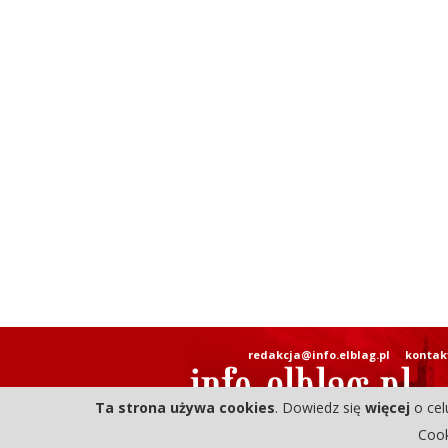
redakcja@info.elblag.pl
kontak
Ta strona używa cookies
. Dowiedz się
więcej
o cel
Cook