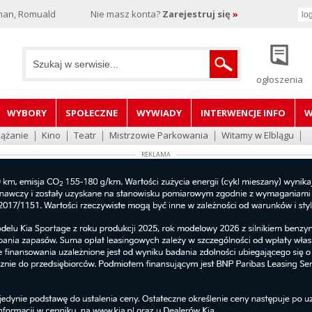
man, Romuald
Nie masz konta?
Zarejestruj się
»
ogłoszenia
WYBORY
SPOŁECZNE
WYWIADY
INTERWENCJE INFO
W
lążanie
Kino
Teatr
Mistrzowie Parkowania
Witamy w Elblągu
REKLAMA