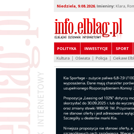
Niedziela, 9.08.2026
,
Imieniny:
Klara, Ro
POLITYKA
INWESTYCJE
SPORT
Kultura
Oświata
Policja
Ciekawi Elb