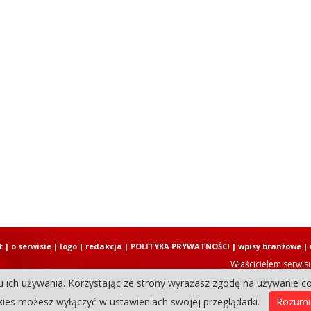
t
|
o serwisie
|
logo
|
redakcja
|
POLITYKA PRYWATNOŚCI
|
wpisy branżowe
|
Właścicielem serwis
u ich używania. Korzystając ze strony wyrażasz zgodę na używanie co
Copyright © 2004-2026 Elbląski D
ies możesz wyłączyć w ustawieniach swojej przeglądarki.
Rozum