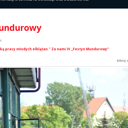
y
 mundurowy
ko
ką pracy młodych elblążan." Za nami IV „Festyn Mundurowy”
kliknij