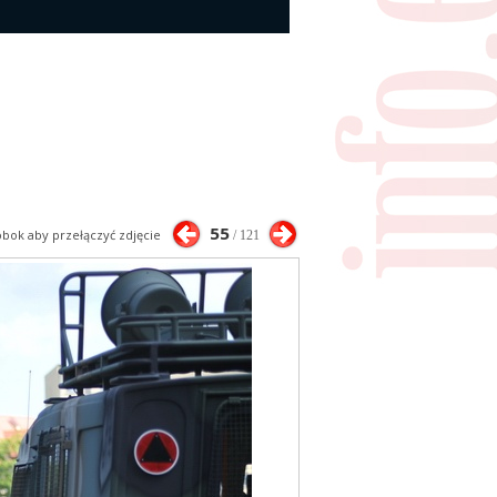
55
 obok aby przełączyć zdjęcie
/ 121