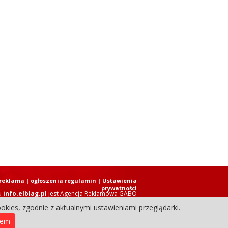
reklama
|
ogłoszenia regulamin
| Ustawienia
prywatności
u
info.elblag.pl
jest
Agencja Reklamowa GABO
okies, zgodnie z aktualnymi ustawieniami przeglądarki.
ziennik Internetowy. Wszystkie prawa zastrzeżone.
iem