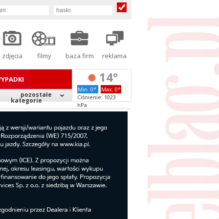
zdjęcia
filmy
baza firm
reklama
14°
YPADKI
Min. 0°
Max. 0°
pozostałe
Ciśnienie: 1023
kategorie
hPa