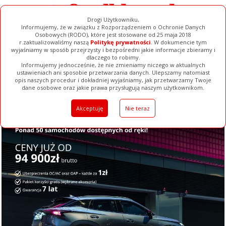
Drogi Użytkowniku,
Informujemy, że w związku z Rozporządzeniem o Ochronie Danych
Osobowych (RODO), które jest stosowane od 25 maja 2018
r.zaktualizowaliśmy naszą
Politykę prywatności
. W dokumencie tym
wyjaśniamy w sposób przejrzysty i bezpośredni jakie informacje zbieramy i
dlaczego to robimy.
Informujemy jednocześnie, że nie zmieniamy niczego w aktualnych
ustawieniach ani sposobie przetwarzania danych. Ulepszamy natomiast
opis naszych procedur i dokładniej wyjaśniamy, jak przetwarzamy Twoje
Galerie
Filmy
Baza Firm
Ogłoszenia
Pełna Wersja
dane osobowe oraz jakie prawa przysługują naszym użytkownikom.
Akceptuję
Nie teraz