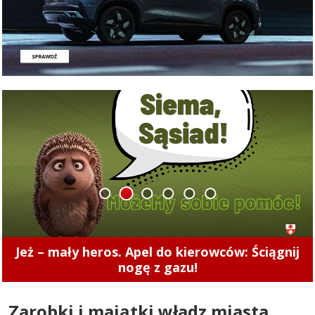
1
2
3
4
5
6
Pierwsze punkty w nowym sezonie. Concordia
pokonała Naki Olsztyn (skrót meczu)
Zarobki i majątki władz miasta