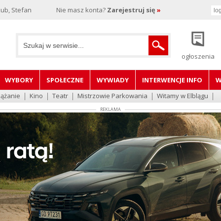
ub, Stefan
Nie masz konta?
Zarejestruj się
»
ogłoszenia
WYBORY
SPOŁECZNE
WYWIADY
INTERWENCJE INFO
W
lążanie
Kino
Teatr
Mistrzowie Parkowania
Witamy w Elblągu
REKLAMA