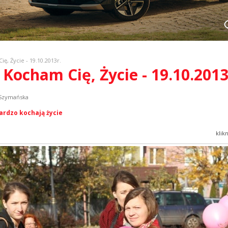
ę, Życie - 19.10.2013r.
 Kocham Cię, Życie - 19.10.2013
 Szymańska
bardzo kochają życie
klik