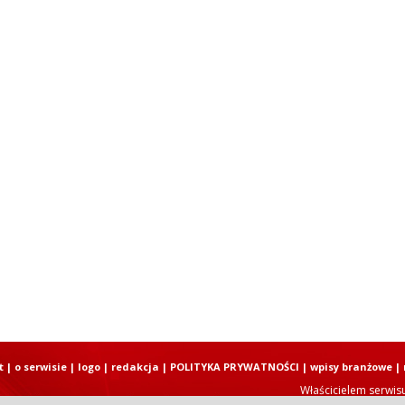
t
|
o serwisie
|
logo
|
redakcja
|
POLITYKA PRYWATNOŚCI
|
wpisy branżowe
|
Właścicielem serwis