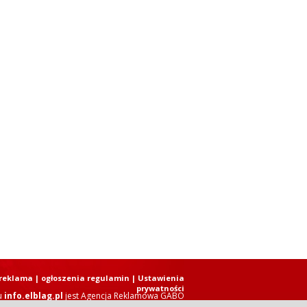
reklama
|
ogłoszenia regulamin
| Ustawienia
prywatności
u
info.elblag.pl
jest
Agencja Reklamowa GABO