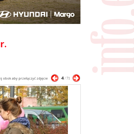
r.
4
nij obok aby przełączyć zdjęcie
/ 71