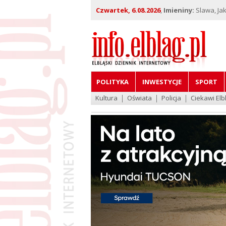
Czwartek, 6.08.2026
,
Imieniny:
Slawa, Jak
POLITYKA
INWESTYCJE
SPORT
Kultura
Oświata
Policja
Ciekawi Elb