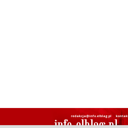
redakcja@info.elblag.pl
kontak