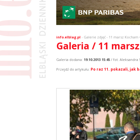
info.elblag.pl
-
Galerie zdjęć
- 11 marsz Kocham Ci
Galeria / 11 marsz
Galeria dodana:
19.10.2013 15:45
/ fot. Aleksandra
Po raz 11. pokazali, jak 
Przejdź do artykułu: