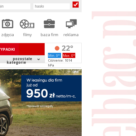
zdjęcia
filmy
baza firm
reklama
22°
YPADKI
Min. 0°
Max. 0°
pozostałe
Ciśnienie: 1014
kategorie
hPa