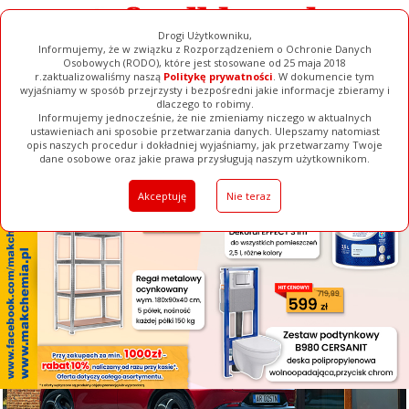
Drogi Użytkowniku,
Informujemy, że w związku z Rozporządzeniem o Ochronie Danych
Osobowych (RODO), które jest stosowane od 25 maja 2018
r.zaktualizowaliśmy naszą
Politykę prywatności
. W dokumencie tym
wyjaśniamy w sposób przejrzysty i bezpośredni jakie informacje zbieramy i
[ ZAMKNIJ ]
dlaczego to robimy.
Informujemy jednocześnie, że nie zmieniamy niczego w aktualnych
ustawieniach ani sposobie przetwarzania danych. Ulepszamy natomiast
opis naszych procedur i dokładniej wyjaśniamy, jak przetwarzamy Twoje
Galerie
Filmy
Baza Firm
Ogłoszenia
Pełna Wersja
dane osobowe oraz jakie prawa przysługują naszym użytkownikom.
Akceptuję
Nie teraz