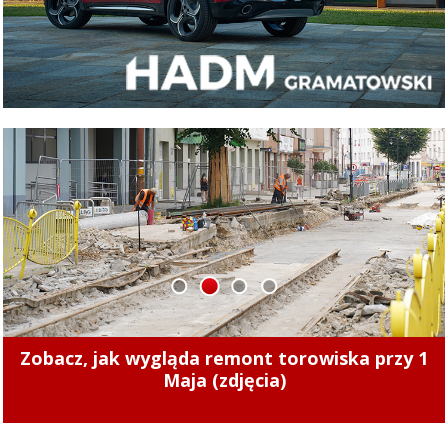
1
2
3
4
Zmiany cen ciepła w Elblągu. Nowe stawki
zaczęły obowiązywać od 1 sierpnia 2026 r.