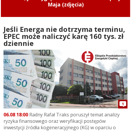
zaczęły obowiązywać od 1 sierpnia 2026 r.
Jeśli Energa nie dotrzyma terminu,
EPEC może naliczyć karę 160 tys. zł
dziennie
1
06.08 18:00
Radny Rafał Traks poruszył temat analizy
ryzyka finansowego oraz weryfikacji postępów
inwestycji źródła kogeneracyjnego (KG) w oparciu o