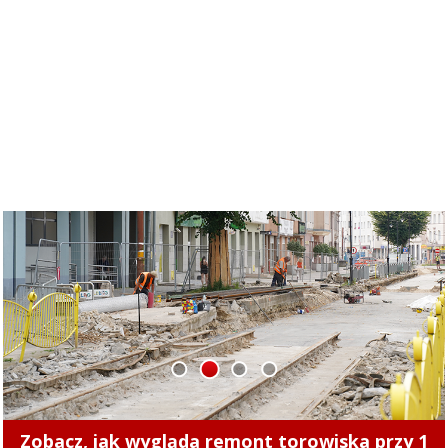
1
2
3
4
Zmiany cen ciepła w Elblągu. Nowe stawki