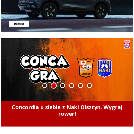
1
2
3
4
5
6
Jeśli Energa nie dotrzyma terminu, EPEC może
naliczyć karę 160 tys. zł dziennie. Czy do tego
dojdzie?