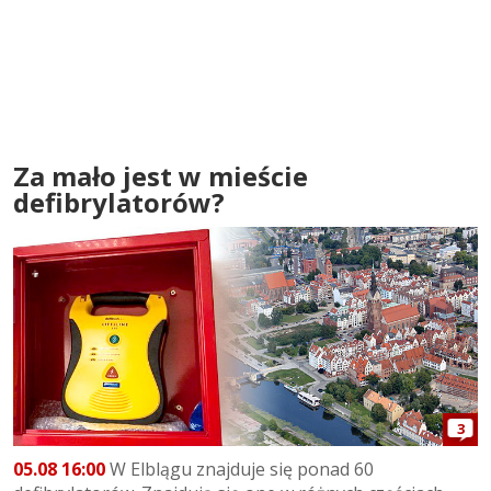
Za mało jest w mieście
defibrylatorów?
3
05.08 16:00
W Elblągu znajduje się ponad 60