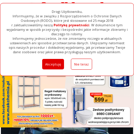
Drogi Użytkowniku,
Informujemy, że w związku z Rozporządzeniem o Ochronie Danych
Osobowych (RODO), które jest stosowane od 25 maja 2018
r.zaktualizowaliśmy naszą
Politykę prywatności
. W dokumencie tym
wyjaśniamy w sposób przejrzysty i bezpośredni jakie informacje zbieramy i
[ ZAMKNIJ ]
dlaczego to robimy.
Informujemy jednocześnie, że nie zmieniamy niczego w aktualnych
ustawieniach ani sposobie przetwarzania danych. Ulepszamy natomiast
opis naszych procedur i dokładniej wyjaśniamy, jak przetwarzamy Twoje
Galerie
Filmy
Baza Firm
Ogłoszenia
Pełna Wersja
dane osobowe oraz jakie prawa przysługują naszym użytkownikom.
Akceptuję
Nie teraz