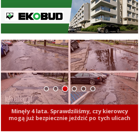
1
2
3
4
5
6
Minęły 4 lata. Sprawdziliśmy, czy kierowcy
mogą już bezpiecznie jeździć po tych ulicach