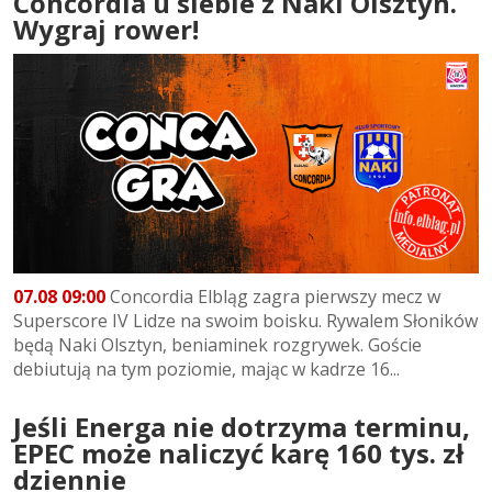
Concordia u siebie z Naki Olsztyn.
Wygraj rower!
07.08 09:00
Concordia Elbląg zagra pierwszy mecz w
Superscore IV Lidze na swoim boisku. Rywalem Słoników
będą Naki Olsztyn, beniaminek rozgrywek. Goście
debiutują na tym poziomie, mając w kadrze 16...
Jeśli Energa nie dotrzyma terminu,
EPEC może naliczyć karę 160 tys. zł
dziennie