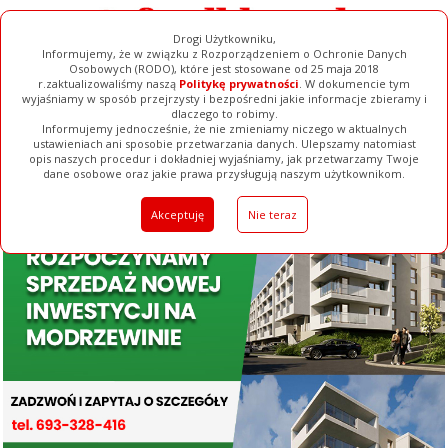
Drogi Użytkowniku,
Informujemy, że w związku z Rozporządzeniem o Ochronie Danych
Osobowych (RODO), które jest stosowane od 25 maja 2018
r.zaktualizowaliśmy naszą
Politykę prywatności
. W dokumencie tym
wyjaśniamy w sposób przejrzysty i bezpośredni jakie informacje zbieramy i
dlaczego to robimy.
Informujemy jednocześnie, że nie zmieniamy niczego w aktualnych
ustawieniach ani sposobie przetwarzania danych. Ulepszamy natomiast
opis naszych procedur i dokładniej wyjaśniamy, jak przetwarzamy Twoje
Galerie
Filmy
Baza Firm
Ogłoszenia
Pełna Wersja
dane osobowe oraz jakie prawa przysługują naszym użytkownikom.
Akceptuję
Nie teraz