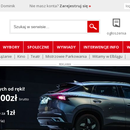
, Dominik
Nie masz konta?
Zarejestruj się
»
ogłoszenia
WYBORY
SPOŁECZNE
WYWIADY
INTERWENCJE INFO
W
lążanie
Kino
Teatr
Mistrzowie Parkowania
Witamy w Elblągu
REKLAMA