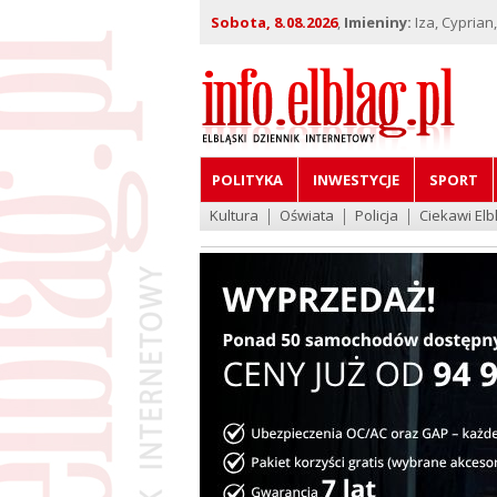
Sobota, 8.08.2026
,
Imieniny:
Iza, Cyprian
POLITYKA
INWESTYCJE
SPORT
Kultura
Oświata
Policja
Ciekawi Elb