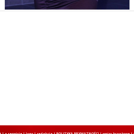
t
|
o serwisie
|
logo
|
redakcja
|
POLITYKA PRYWATNOŚCI
|
wpisy branżowe
|