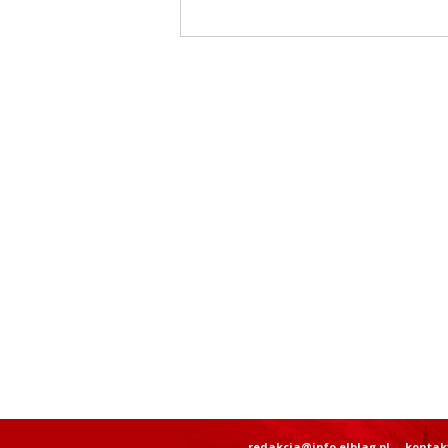
redakcja@info.elblag.pl
kontak