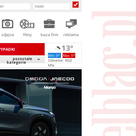
zdjęcia
filmy
baza firm
reklama
13°
YPADKI
Min. 0°
Max. 0°
pozostałe
Ciśnienie: 1022
kategorie
hPa