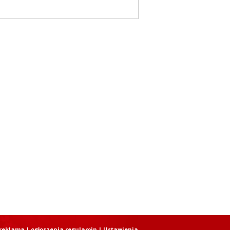
reklama
|
ogłoszenia regulamin
| Ustawienia