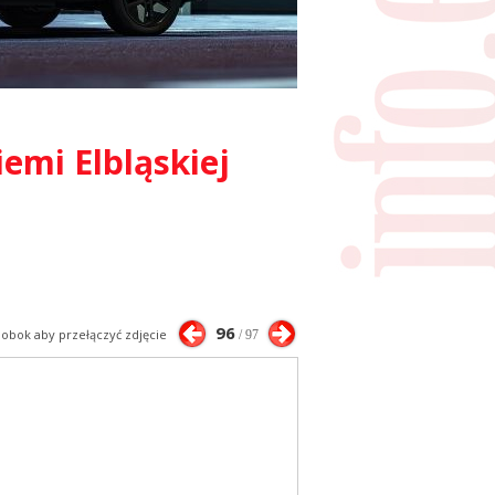
emi Elbląskiej
96
j obok aby przełączyć zdjęcie
/ 97