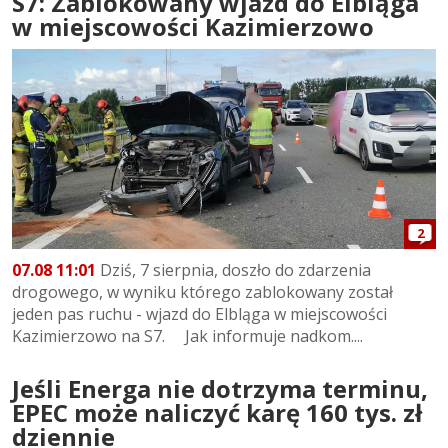
S7: Zablokowany wjazd do Elbląga
w miejscowości Kazimierzowo
2
07.08 11:01
Dziś, 7 sierpnia, doszło do zdarzenia
drogowego, w wyniku którego zablokowany został
jeden pas ruchu - wjazd do Elbląga w miejscowości
Kazimierzowo na S7. Jak informuje nadkom....
Jeśli Energa nie dotrzyma terminu,
EPEC może naliczyć karę 160 tys. zł
dziennie