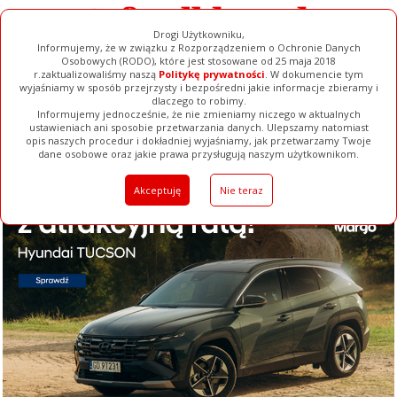
Drogi Użytkowniku,
Informujemy, że w związku z Rozporządzeniem o Ochronie Danych
Osobowych (RODO), które jest stosowane od 25 maja 2018
r.zaktualizowaliśmy naszą
Politykę prywatności
. W dokumencie tym
wyjaśniamy w sposób przejrzysty i bezpośredni jakie informacje zbieramy i
dlaczego to robimy.
Informujemy jednocześnie, że nie zmieniamy niczego w aktualnych
ustawieniach ani sposobie przetwarzania danych. Ulepszamy natomiast
opis naszych procedur i dokładniej wyjaśniamy, jak przetwarzamy Twoje
Galerie
Filmy
Baza Firm
Ogłoszenia
Pełna Wersja
dane osobowe oraz jakie prawa przysługują naszym użytkownikom.
Akceptuję
Nie teraz