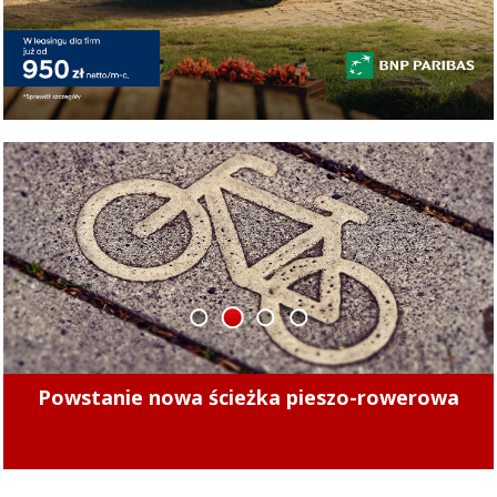
1
2
3
4
Minęły 4 lata. Sprawdziliśmy, czy kierowcy
mogą już bezpiecznie jeździć po tych ulicach