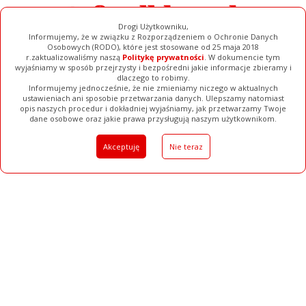
Drogi Użytkowniku,
Informujemy, że w związku z Rozporządzeniem o Ochronie Danych
Osobowych (RODO), które jest stosowane od 25 maja 2018
r.zaktualizowaliśmy naszą
Politykę prywatności
. W dokumencie tym
wyjaśniamy w sposób przejrzysty i bezpośredni jakie informacje zbieramy i
dlaczego to robimy.
Informujemy jednocześnie, że nie zmieniamy niczego w aktualnych
ustawieniach ani sposobie przetwarzania danych. Ulepszamy natomiast
opis naszych procedur i dokładniej wyjaśniamy, jak przetwarzamy Twoje
Galerie
Filmy
Baza Firm
Ogłoszenia
Pełna Wersja
dane osobowe oraz jakie prawa przysługują naszym użytkownikom.
Akceptuję
Nie teraz