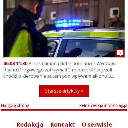
2
06.08 11:30
Przez minioną dobę policjanci z Wydziału
Ruchu Drogowego zatrzymali 2 rekordzistów jeżeli
chodzi o kierowanie autem pod wpływem alkoholu....
Starsze artykuły »
Na górę strony
Pełna wersja info.elblag.pl
Redakcja
Kontakt
O serwisie