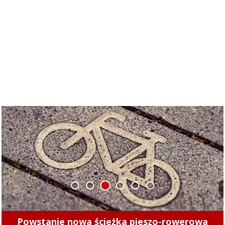
1
2
3
4
5
6
Powstanie nowa ścieżka pieszo-rowerowa