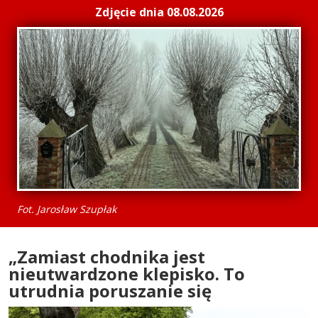
Zdjęcie dnia 08.08.2026
Fot. Jarosław Szupłak
„Zamiast chodnika jest
nieutwardzone klepisko. To
utrudnia poruszanie się