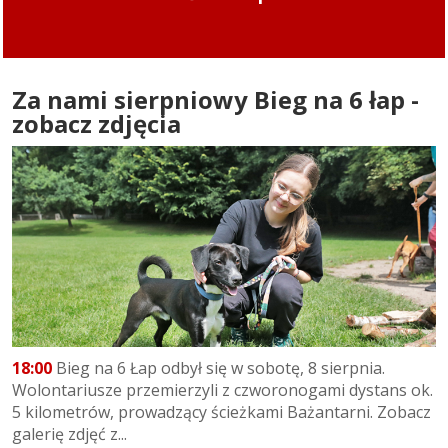
Za nami sierpniowy Bieg na 6 łap -
zobacz zdjęcia
18:00
Bieg na 6 Łap odbył się w sobotę, 8 sierpnia.
Wolontariusze przemierzyli z czworonogami dystans ok.
5 kilometrów, prowadzący ścieżkami Bażantarni. Zobacz
galerię zdjęć z...