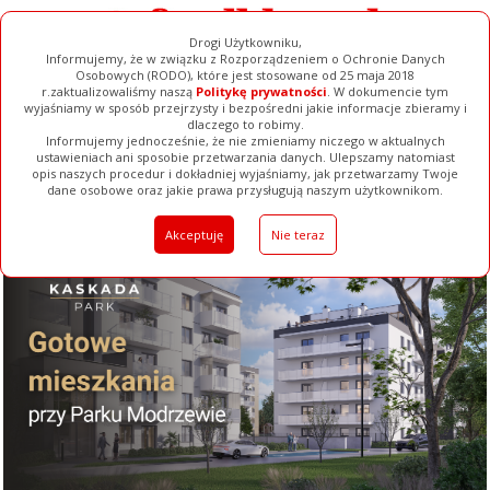
Drogi Użytkowniku,
Informujemy, że w związku z Rozporządzeniem o Ochronie Danych
Osobowych (RODO), które jest stosowane od 25 maja 2018
r.zaktualizowaliśmy naszą
Politykę prywatności
. W dokumencie tym
wyjaśniamy w sposób przejrzysty i bezpośredni jakie informacje zbieramy i
dlaczego to robimy.
Informujemy jednocześnie, że nie zmieniamy niczego w aktualnych
ustawieniach ani sposobie przetwarzania danych. Ulepszamy natomiast
opis naszych procedur i dokładniej wyjaśniamy, jak przetwarzamy Twoje
Galerie
Filmy
Baza Firm
Ogłoszenia
Pełna Wersja
dane osobowe oraz jakie prawa przysługują naszym użytkownikom.
Akceptuję
Nie teraz