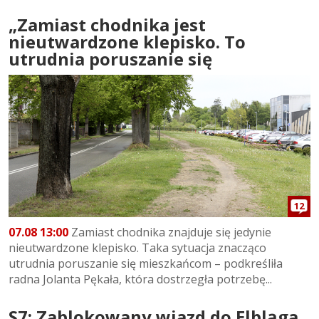
„Zamiast chodnika jest
nieutwardzone klepisko. To
utrudnia poruszanie się
12
07.08 13:00
Zamiast chodnika znajduje się jedynie
nieutwardzone klepisko. Taka sytuacja znacząco
utrudnia poruszanie się mieszkańcom – podkreśliła
radna Jolanta Pękała, która dostrzegła potrzebę...
S7: Zablokowany wjazd do Elbląga