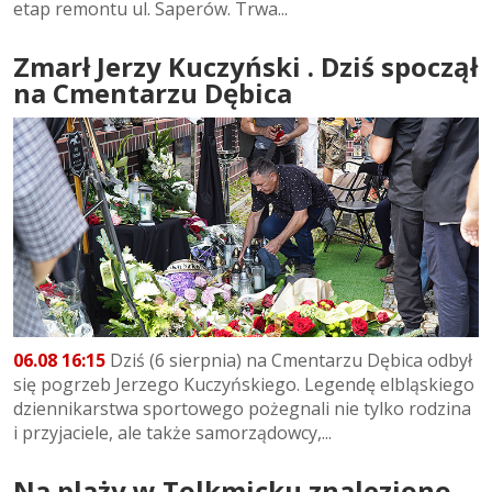
etap remontu ul. Saperów. Trwa...
Zmarł Jerzy Kuczyński . Dziś spoczął
na Cmentarzu Dębica
06.08 16:15
Dziś (6 sierpnia) na Cmentarzu Dębica odbył
się pogrzeb Jerzego Kuczyńskiego. Legendę elbląskiego
dziennikarstwa sportowego pożegnali nie tylko rodzina
i przyjaciele, ale także samorządowcy,...
Na plaży w Tolkmicku znaleziono