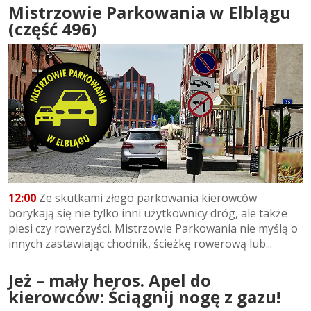
Mistrzowie Parkowania w Elblągu
(część 496)
12:00
Ze skutkami złego parkowania kierowców
borykają się nie tylko inni użytkownicy dróg, ale także
piesi czy rowerzyści. Mistrzowie Parkowania nie myślą o
innych zastawiając chodnik, ścieżkę rowerową lub...
Jeż – mały heros. Apel do
kierowców: Ściągnij nogę z gazu!