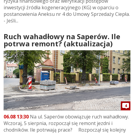
ryzyka finansowego oraz weryfikacji postępów
inwestycji źródła kogeneracyjnego (KG) w oparciu o
postanowienia Aneksu nr 4 do Umowy Sprzedaży Ciepła.
- Jeśli...
Ruch wahadłowy na Saperów. Ile
potrwa remont? (aktualizacja)
4
06.08 13:30
Na ul. Saperów obowiązuje ruch wahadłowy.
Wczoraj, 5 sierpnia, rozpoczął się remont jezdni i
chodników. Ile potrwają prace? Rozpoczął się kolejny