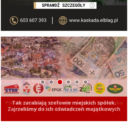
1
2
3
4
5
6
Tak zarabiają szefowie miejskich spółek.
Zajrzeliśmy do ich oświadczeń majątkowych