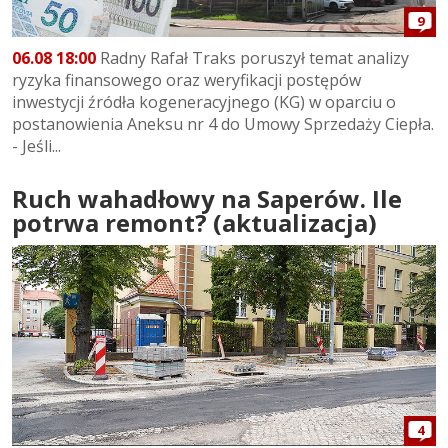
9
06.08 18:00
Radny Rafał Traks poruszył temat analizy
ryzyka finansowego oraz weryfikacji postępów
inwestycji źródła kogeneracyjnego (KG) w oparciu o
postanowienia Aneksu nr 4 do Umowy Sprzedaży Ciepła.
- Jeśli...
Ruch wahadłowy na Saperów. Ile
potrwa remont? (aktualizacja)
4