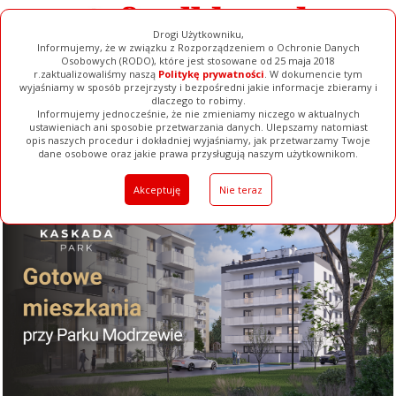
Drogi Użytkowniku,
Informujemy, że w związku z Rozporządzeniem o Ochronie Danych
Osobowych (RODO), które jest stosowane od 25 maja 2018
r.zaktualizowaliśmy naszą
Politykę prywatności
. W dokumencie tym
wyjaśniamy w sposób przejrzysty i bezpośredni jakie informacje zbieramy i
dlaczego to robimy.
Informujemy jednocześnie, że nie zmieniamy niczego w aktualnych
ustawieniach ani sposobie przetwarzania danych. Ulepszamy natomiast
opis naszych procedur i dokładniej wyjaśniamy, jak przetwarzamy Twoje
Galerie
Filmy
Baza Firm
Ogłoszenia
Pełna Wersja
dane osobowe oraz jakie prawa przysługują naszym użytkownikom.
Akceptuję
Nie teraz