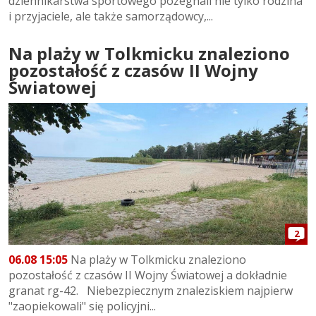
dziennikarstwa sportowego pożegnali nie tylko rodzina
i przyjaciele, ale także samorządowcy,...
Na plaży w Tolkmicku znaleziono
pozostałość z czasów II Wojny
Światowej
2
06.08 15:05
Na plaży w Tolkmicku znaleziono
pozostałość z czasów II Wojny Światowej a dokładnie
granat rg-42. Niebezpiecznym znaleziskiem najpierw
"zaopiekowali" się policyjni...