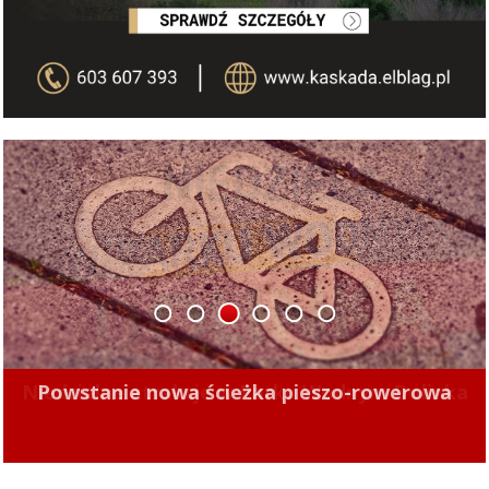
1
2
3
4
5
6
Powstanie nowa ścieżka pieszo-rowerowa