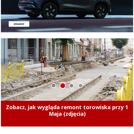
1
2
3
4
Zmiany cen ciepła w Elblągu. Nowe stawki
zaczęły obowiązywać od 1 sierpnia 2026 r.