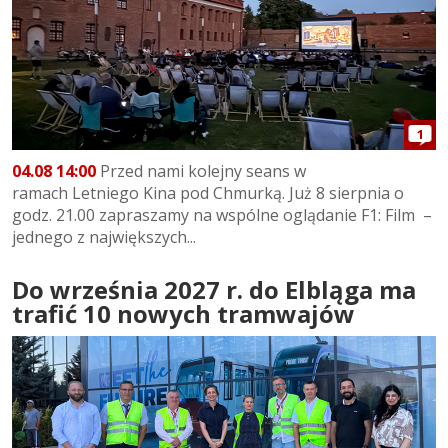
1
04.08 14:00
Przed nami kolejny seans w
ramach Letniego Kina pod Chmurką. Już 8 sierpnia o
godz. 21.00 zapraszamy na wspólne oglądanie F1: Film –
jednego z największych...
Do września 2027 r. do Elbląga ma
trafić 10 nowych tramwajów