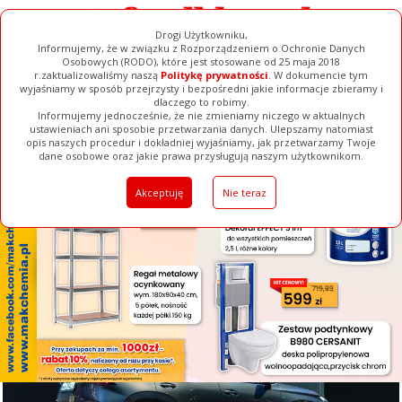
Drogi Użytkowniku,
Informujemy, że w związku z Rozporządzeniem o Ochronie Danych
Osobowych (RODO), które jest stosowane od 25 maja 2018
r.zaktualizowaliśmy naszą
Politykę prywatności
. W dokumencie tym
wyjaśniamy w sposób przejrzysty i bezpośredni jakie informacje zbieramy i
[ ZAMKNIJ ]
dlaczego to robimy.
Informujemy jednocześnie, że nie zmieniamy niczego w aktualnych
ustawieniach ani sposobie przetwarzania danych. Ulepszamy natomiast
opis naszych procedur i dokładniej wyjaśniamy, jak przetwarzamy Twoje
Galerie
Filmy
Baza Firm
Ogłoszenia
Pełna Wersja
dane osobowe oraz jakie prawa przysługują naszym użytkownikom.
Akceptuję
Nie teraz