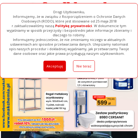
Drogi Użytkowniku,
Informujemy, że w związku z Rozporządzeniem o Ochronie Danych
Osobowych (RODO), które jest stosowane od 25 maja 2018
r.zaktualizowaliśmy naszą
Politykę prywatności
. W dokumencie tym
wyjaśniamy w sposób przejrzysty i bezpośredni jakie informacje zbieramy i
[ ZAMKNIJ ]
dlaczego to robimy.
Informujemy jednocześnie, że nie zmieniamy niczego w aktualnych
ustawieniach ani sposobie przetwarzania danych. Ulepszamy natomiast
opis naszych procedur i dokładniej wyjaśniamy, jak przetwarzamy Twoje
Galerie
Filmy
Baza Firm
Ogłoszenia
Pełna Wersja
dane osobowe oraz jakie prawa przysługują naszym użytkownikom.
Akceptuję
Nie teraz