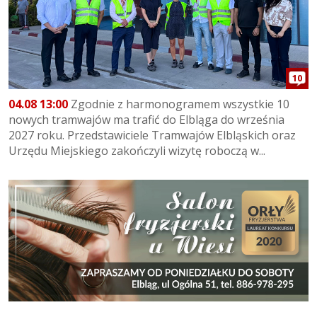
10
04.08 13:00
Zgodnie z harmonogramem wszystkie 10
nowych tramwajów ma trafić do Elbląga do września
2027 roku. Przedstawiciele Tramwajów Elbląskich oraz
Urzędu Miejskiego zakończyli wizytę roboczą w...