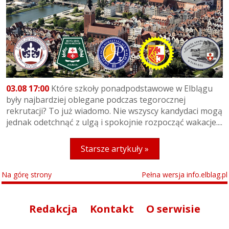
03.08 17:00
Które szkoły ponadpodstawowe w Elblągu
były najbardziej oblegane podczas tegorocznej
rekrutacji? To już wiadomo. Nie wszyscy kandydaci mogą
jednak odetchnąć z ulgą i spokojnie rozpocząć wakacje....
Starsze artykuły »
Na górę strony
Pełna wersja info.elblag.pl
Redakcja
Kontakt
O serwisie