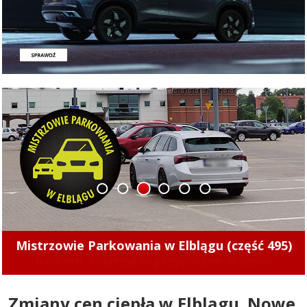
1
2
3
4
5
6
Kolejny nietrzeźwy kierowca z Elbląga za
kółkem. Uderzył w przydrożne drzewo
Zmiany cen ciepła w Elblągu. Nowe