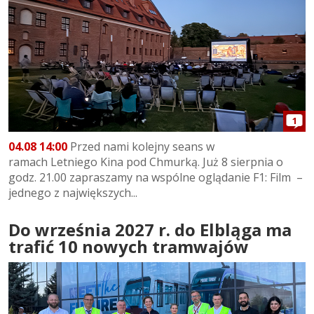
1
04.08 14:00
Przed nami kolejny seans w
ramach Letniego Kina pod Chmurką. Już 8 sierpnia o
godz. 21.00 zapraszamy na wspólne oglądanie F1: Film –
jednego z największych...
Do września 2027 r. do Elbląga ma
trafić 10 nowych tramwajów