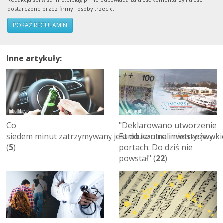
dostarczone przez firmy i osoby trzecie.
POKAŻ REGULAMIN
Inne artykuły:
Co
"Deklarowano utworzenie
siedem minut zatrzymywany jest do kontroli nietrzeźwy k
Funduszu na inwestycje w
(
5
)
portach. Do dziś nie
powstał" (
22
)