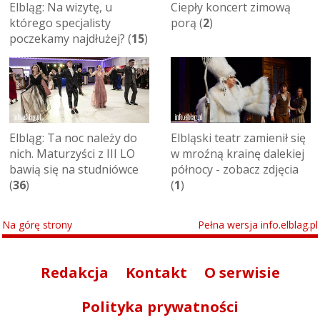
Elbląg: Na wizytę, u
Ciepły koncert zimową
którego specjalisty
porą (
2
)
poczekamy najdłużej? (
15
)
Elbląg: Ta noc należy do
Elbląski teatr zamienił się
nich. Maturzyści z III LO
w mroźną krainę dalekiej
bawią się na studniówce
północy - zobacz zdjęcia
(
36
)
(
1
)
Na górę strony
Pełna wersja info.elblag.pl
Redakcja
Kontakt
O serwisie
Polityka prywatności