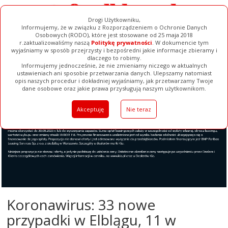
Drogi Użytkowniku,
Informujemy, że w związku z Rozporządzeniem o Ochronie Danych
Osobowych (RODO), które jest stosowane od 25 maja 2018
r.zaktualizowaliśmy naszą
Politykę prywatności
. W dokumencie tym
wyjaśniamy w sposób przejrzysty i bezpośredni jakie informacje zbieramy i
dlaczego to robimy.
Informujemy jednocześnie, że nie zmieniamy niczego w aktualnych
ustawieniach ani sposobie przetwarzania danych. Ulepszamy natomiast
opis naszych procedur i dokładniej wyjaśniamy, jak przetwarzamy Twoje
Galerie
Filmy
Baza Firm
Ogłoszenia
Pełna Wersja
dane osobowe oraz jakie prawa przysługują naszym użytkownikom.
Akceptuję
Nie teraz
Koronawirus: 33 nowe
przypadki w Elblągu, 11 w