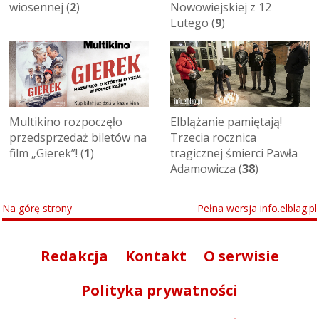
wiosennej (
2
)
Nowowiejskiej z 12
Lutego (
9
)
Multikino rozpoczęło
Elblążanie pamiętają!
przedsprzedaż biletów na
Trzecia rocznica
film „Gierek”! (
1
)
tragicznej śmierci Pawła
Adamowicza (
38
)
Na górę strony
Pełna wersja info.elblag.pl
Redakcja
Kontakt
O serwisie
Polityka prywatności