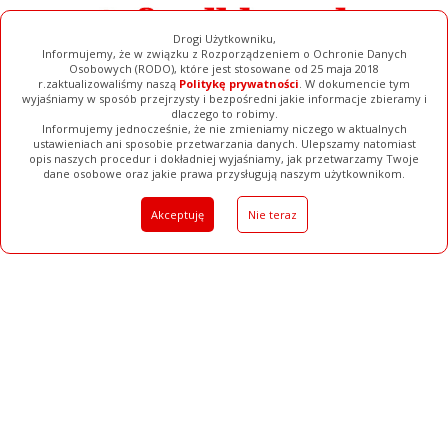
Drogi Użytkowniku,
Informujemy, że w związku z Rozporządzeniem o Ochronie Danych
Osobowych (RODO), które jest stosowane od 25 maja 2018
r.zaktualizowaliśmy naszą
Politykę prywatności
. W dokumencie tym
wyjaśniamy w sposób przejrzysty i bezpośredni jakie informacje zbieramy i
dlaczego to robimy.
Informujemy jednocześnie, że nie zmieniamy niczego w aktualnych
ustawieniach ani sposobie przetwarzania danych. Ulepszamy natomiast
opis naszych procedur i dokładniej wyjaśniamy, jak przetwarzamy Twoje
Galerie
Filmy
Baza Firm
Ogłoszenia
Pełna Wersja
dane osobowe oraz jakie prawa przysługują naszym użytkownikom.
Akceptuję
Nie teraz