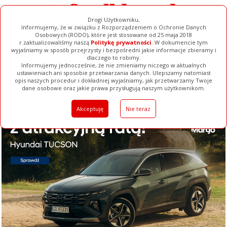
Drogi Użytkowniku,
Informujemy, że w związku z Rozporządzeniem o Ochronie Danych
Osobowych (RODO), które jest stosowane od 25 maja 2018
r.zaktualizowaliśmy naszą
Politykę prywatności
. W dokumencie tym
wyjaśniamy w sposób przejrzysty i bezpośredni jakie informacje zbieramy i
dlaczego to robimy.
Informujemy jednocześnie, że nie zmieniamy niczego w aktualnych
ustawieniach ani sposobie przetwarzania danych. Ulepszamy natomiast
opis naszych procedur i dokładniej wyjaśniamy, jak przetwarzamy Twoje
Galerie
Filmy
Baza Firm
Ogłoszenia
Pełna Wersja
dane osobowe oraz jakie prawa przysługują naszym użytkownikom.
Akceptuję
Nie teraz