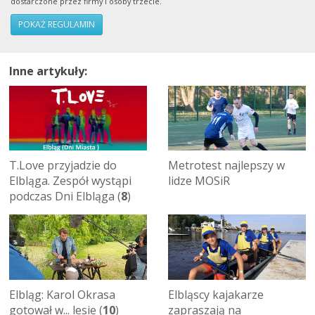
dostarczone przez firmy i osoby trzecie.
POKAŻ REGULAMIN
Inne artykuły:
T.Love przyjadzie do
Metrotest najlepszy w
Elbląga. Zespół wystąpi
lidze MOSiR
podczas Dni Elbląga (
8
)
Elbląg: Karol Okrasa
Elbląscy kajakarze
gotował w... lesie (
10
)
zapraszają na