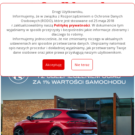
Drogi Użytkowniku,
Informujemy, że w związku z Rozporządzeniem o Ochronie Danych
Osobowych (RODO), które jest stosowane od 25 maja 2018
r.zaktualizowaliśmy naszą
Politykę prywatności
. W dokumencie tym
wyjaśniamy w sposób przejrzysty i bezpośredni jakie informacje zbieramy i
dlaczego to robimy.
Informujemy jednocześnie, że nie zmieniamy niczego w aktualnych
ustawieniach ani sposobie przetwarzania danych. Ulepszamy natomiast
opis naszych procedur i dokładniej wyjaśniamy, jak przetwarzamy Twoje
Galerie
Filmy
Baza Firm
Ogłoszenia
Pełna Wersja
dane osobowe oraz jakie prawa przysługują naszym użytkownikom.
Akceptuję
Nie teraz