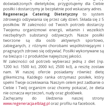
doświadczonych dietetyków, przygotujemy dla Ciebie
posiłki i dostarczymy je bezpłatnie pod wskazany adres.
Regeneracja Catering Dietetyczny
to system
zdrowego odżywiania się przez cały dzień. Składa się z 5
posiłków. W zależności od Twoich potrzeb dostarczy
Twojemu organizmowi energii, witamin i wszelkich
niezbędnych substancji odżywczych. Nasze posiłki
tworzone są dla osób aktywnych sportowo,
zabieganych, z różnymi chorobami współistniejącymi i
pragnących zdrowo się odżywiać. Posiłki wykonywane są
na bieżąco i z produktów najwyższej jakości.
W zależności od potrzeb wybierasz jedną z diet (np.
1200 kcl. 1500 kcl, 2000 kcl, 2500 kcl), a resztę zostaw
nam. W naszej ofercie posiadamy również dietę
glikemiczną. Każdego ranka otrzymasz posiłek, który
spełni Twoje oczekiwania. Naszym celem jest zadbanie o
Ciebie i Twój organizm oraz chcemy pokazać, że dieta
nie oznacza wyrzeczeń, nudy oraz głodówek.
Zachęcamy do śledzenia naszej strony
www.regeneracja.elblag.pl
oraz profilu na facebook.