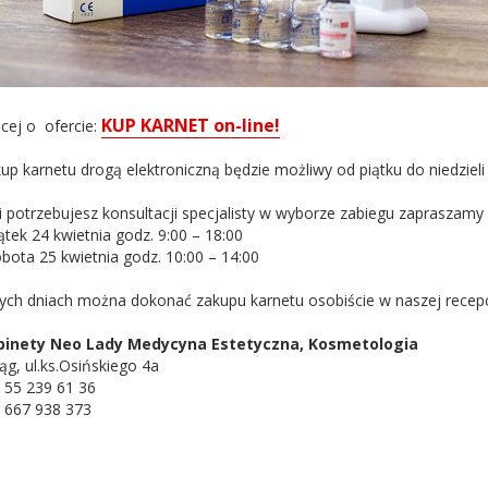
KUP KARNET on-line!
cej o ofercie:
up karnetu drogą elektroniczną będzie możliwy od piątku do niedzieli
li potrzebujesz konsultacji specjalisty w wyborze zabiegu zapraszam
iątek 24 kwietnia godz. 9:00 – 18:00
obota 25 kwietnia godz. 10:00 – 14:00
ych dniach można dokonać zakupu karnetu osobiście w naszej recepcj
binety Neo Lady Medycyna Estetyczna, Kosmetologia
ląg, ul.ks.Osińskiego 4a
. 55 239 61 36
. 667 938 373