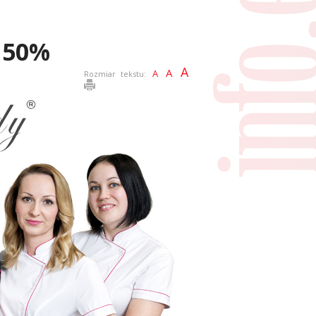
a 50%
A
A
A
Rozmiar tekstu: