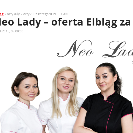
ąg
» artykuły » artykuł z kategorii POLECANE
eo Lady – oferta Elbląg z
4.2015, 08:00:00