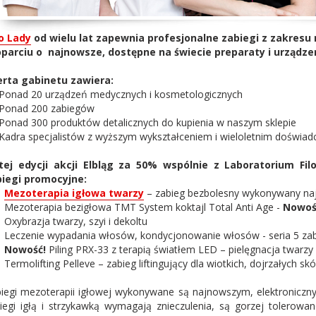
o Lady
od wielu lat zapewnia profesjonalne zabiegi z zakresu
parciu o najnowsze, dostępne na świecie preparaty i urządze
rta gabinetu zawiera:
onad 20 urządzeń medycznych i kosmetologicznych
Ponad 200 zabiegów
onad 300 produktów detalicznych do kupienia w naszym sklepie
adra specjalistów z wyższym wykształceniem i wieloletnim doświa
tej edycji akcji Elbląg za 50% wspólnie z Laboratorium Fi
iegi promocyjne:
)
Mezoterapia igłowa twarzy
– zabieg bezbolesny wykonywany naj
Mezoterapia bezigłowa TMT System koktajl Total Anti Age -
Nowoś
Oxybrazja twarzy, szyi i dekoltu
Leczenie wypadania włosów, kondycjonowanie włosów - seria 5 zab
)
Nowość!
Piling PRX-33 z terapią światłem LED – pielęgnacja twarzy
Termolifting Pelleve – zabieg liftingujący dla wiotkich, dojrzałych skó
iegi mezoterapii igłowej wykonywane są najnowszym, elektroniczny
iegi igłą i strzykawką wymagają znieczulenia, są gorzej tolerow