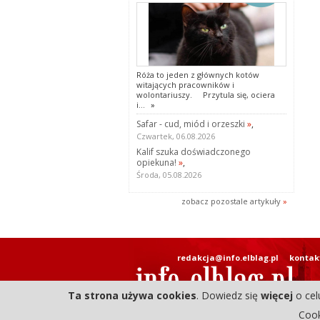
Róża to jeden z głównych kotów
witających pracowników i
wolontariuszy. Przytula się, ociera
i...
»
Safar - cud, miód i orzeszki
»
,
Czwartek, 06.08.2026
Kalif szuka doświadczonego
opiekuna!
»
,
Środa, 05.08.2026
zobacz pozostale artykuły
»
redakcja@info.elblag.pl
kontak
Ta strona używa cookies
. Dowiedz się
więcej
o cel
Cook