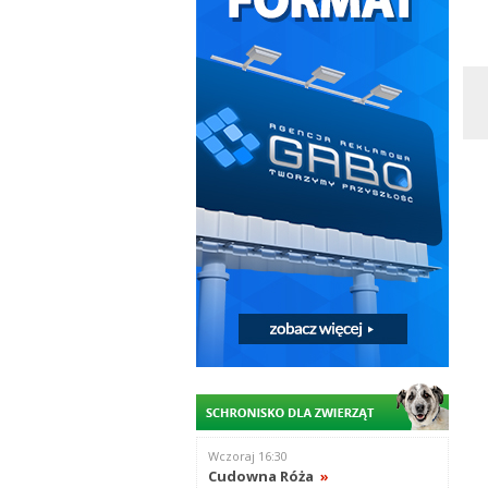
Wczoraj 16:30
Cudowna Róża
»