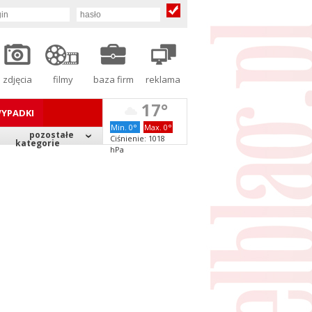
zdjęcia
filmy
baza firm
reklama
17°
YPADKI
Min. 0°
Max. 0°
pozostałe
Ciśnienie: 1018
kategorie
hPa