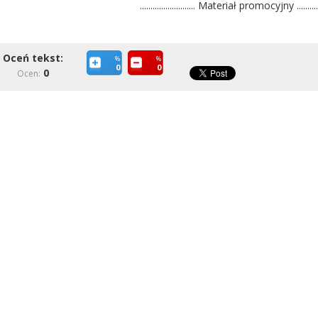
.......................... Materiał promocyjny ..............
Oceń tekst:
%
%
0
0
0
Ocen: