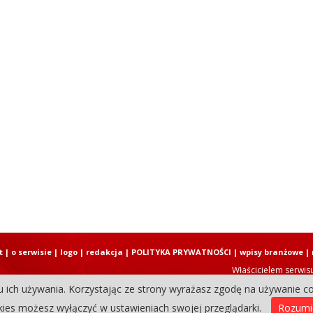
t
|
o serwisie
|
logo
|
redakcja
|
POLITYKA PRYWATNOŚCI
|
wpisy branżowe
|
Właścicielem serwis
u ich używania. Korzystając ze strony wyrażasz zgodę na używanie co
Copyright © 2004-2026 Elbląski D
ies możesz wyłączyć w ustawieniach swojej przeglądarki.
Rozum