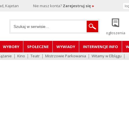
d, Kajetan
Nie masz konta?
Zarejestruj się
»
ogłoszenia
WYBORY
SPOŁECZNE
WYWIADY
INTERWENCJE INFO
W
lążanie
Kino
Teatr
Mistrzowie Parkowania
Witamy w Elblągu