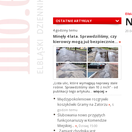
Elbl
N
OSTATNIE ARTYKUŁY
4 godziny temu
20.0
Minęły 4 lata. Sprawdziliśmy, czy
kierowcy mogą już bezpiecznie...
»
„Lista ulic, które wymagają naprawy stale
rośnie. Sprawdziliśmy stan 10 z nich” - od
publikacji tego artykułu...
więcej »
Międzypokoleniowe rozgrywki
koszykówki Gramy na Zatorzu
»
,
6
godzin temu
Ślubowania nowo przyjętych
funkcjonariuszy w Komendzie
Miejskiej...
»
,
Dzisiaj 15:00
„Zamiast chodnika jest