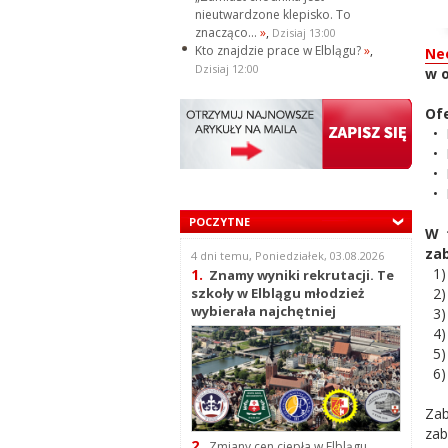
nieutwardzone klepisko. To
znacząco...
»
,
Dzisiaj 13:00
Kto znajdzie prace w Elblągu?
»
,
Ne
Dzisiaj 12:00
w o
Ofe
• P
• 
• P
• K
POCZYTNE
W 
zab
4 dni temu, Poniedziałek, 03.08.2026
1
1.
Znamy wyniki rekrutacji. Te
2) 
szkoły w Elblągu młodzież
wybierała najchętniej
3) 
4) 
5
6) 
Zab
zab
2.
Zmiany cen ciepła w Elblągu.