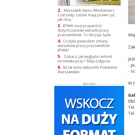
2.
Marszałek Sejmu Włodzimierz
Czarzasty: Ludzie mają prawo żyć,
jak chcą
3.
EPWiK musi przywrócić
dotychczasowe warunki pracy
Wię
pracownikowi. To decyzja Sądu
4.
Co było powodem zmiany
warunków pracy pracowników
Zak
EPWiK?
5.
Zobacz, jak wygląda remont
Jeś
torowiska przy 1 Maja (zdjęcia)
- p
6.
82 lat temu wybuchło Powstanie
- s
Warszawskie
W t
REKLAMA
Ga
Elb
Tel
Tel