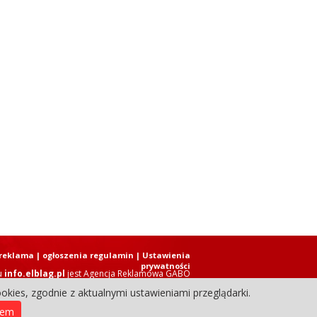
reklama
|
ogłoszenia regulamin
| Ustawienia
prywatności
u
info.elblag.pl
jest
Agencja Reklamowa GABO
okies, zgodnie z aktualnymi ustawieniami przeglądarki.
ziennik Internetowy. Wszystkie prawa zastrzeżone.
iem