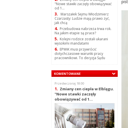
pist
"Nowe stawki zaczęły obowiązywać
od 1...
3.
Marszałek Sejmu Włodzimierz
Czarzasty: Ludzie mają prawo żyć,
jak chcą
4.
Przebudowa nabrzeża trwa rok.
Na jakim etapie są prace?
5.
Kolejni rodzice zostali ukarani
wysokimi mandatami
6.
EPWiK musi przywrócić
dotychczasowe warunki pracy
pracownikowi. To decyzja Sądu
KOMENTOWANE
Przedwczoraj 18:00
1.
Zmiany cen ciepła w Elblągu.
"Nowe stawki zaczęły
obowiązywać od 1...