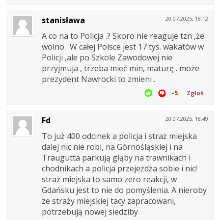
stanisława
20.07.2025, 18:12
A co na to Policja .? Skoro nie reaguje tzn ,że
wolno . W całej Polsce jest 17 tys. wakatów w
Policji ,ale po Szkole Zawodowej nie
przyjmuja , trzeba mieć min, maturę . może
prezydent Nawrocki to zmieni .
-5
Zgłoś
Fd
20.07.2025, 18:49
To już 400 odcinek a policja i straż miejska
dalej nic nie robi, na Górnośląskiej i na
Traugutta parkują głąby na trawnikach i
chodnikach a policja przejeżdża sobie i nic!
straż miejska to samo zero reakcji, w
Gdańsku jest to nie do pomyślenia. A nieroby
ze straży miejskiej tacy zapracowani,
potrzebują nowej siedziby