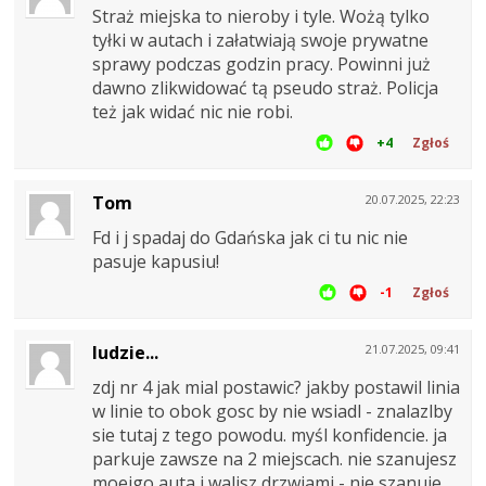
Straż miejska to nieroby i tyle. Wożą tylko
tyłki w autach i załatwiają swoje prywatne
sprawy podczas godzin pracy. Powinni już
dawno zlikwidować tą pseudo straż. Policja
też jak widać nic nie robi.
+4
Zgłoś
Tom
20.07.2025, 22:23
Fd i j spadaj do Gdańska jak ci tu nic nie
pasuje kapusiu!
-1
Zgłoś
ludzie...
21.07.2025, 09:41
zdj nr 4 jak mial postawic? jakby postawil linia
w linie to obok gosc by nie wsiadl - znalazlby
sie tutaj z tego powodu. myśl konfidencie. ja
parkuje zawsze na 2 miejscach. nie szanujesz
moejgo auta i walisz drzwiami - nie szanuje