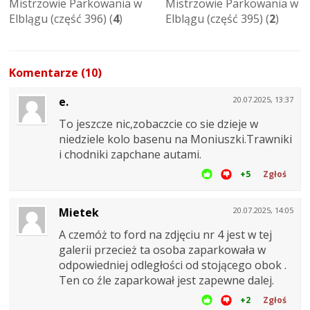
Mistrzowie Parkowania w
Mistrzowie Parkowania w
Elblągu (część 396) (
4
)
Elblągu (część 395) (
2
)
Komentarze (10)
e.
20.07.2025, 13:37
To jeszcze nic,zobaczcie co sie dzieje w
niedziele kolo basenu na Moniuszki.Trawniki
i chodniki zapchane autami.
+5
Zgłoś
Mietek
20.07.2025, 14:05
A czemóż to ford na zdjęciu nr 4 jest w tej
galerii przecież ta osoba zaparkowała w
odpowiedniej odległości od stojącego obok .
Ten co źle zaparkował jest zapewne dalej.
+2
Zgłoś