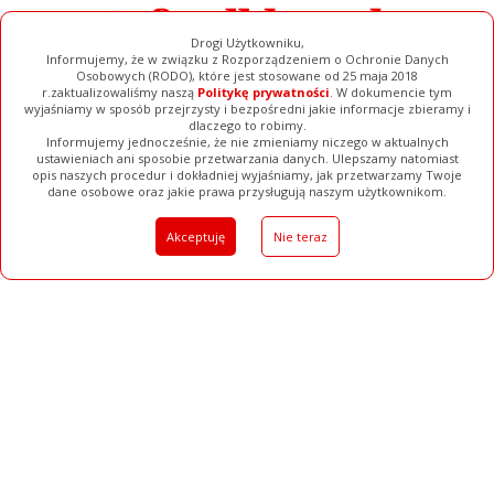
Drogi Użytkowniku,
Informujemy, że w związku z Rozporządzeniem o Ochronie Danych
Osobowych (RODO), które jest stosowane od 25 maja 2018
r.zaktualizowaliśmy naszą
Politykę prywatności
. W dokumencie tym
wyjaśniamy w sposób przejrzysty i bezpośredni jakie informacje zbieramy i
dlaczego to robimy.
Informujemy jednocześnie, że nie zmieniamy niczego w aktualnych
ustawieniach ani sposobie przetwarzania danych. Ulepszamy natomiast
opis naszych procedur i dokładniej wyjaśniamy, jak przetwarzamy Twoje
Galerie
Filmy
Baza Firm
Ogłoszenia
Pełna Wersja
dane osobowe oraz jakie prawa przysługują naszym użytkownikom.
Akceptuję
Nie teraz