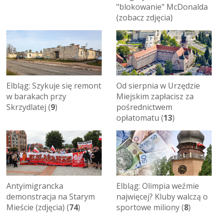
"blokowanie" McDonalda
(zobacz zdjęcia)
Elbląg: Szykuje się remont
Od sierpnia w Urzędzie
w barakach przy
Miejskim zapłacisz za
Skrzydlatej (
9
)
pośrednictwem
opłatomatu (
13
)
Antyimigrancka
Elbląg: Olimpia weźmie
demonstracja na Starym
najwięcej? Kluby walczą o
Mieście (zdjęcia) (
74
)
sportowe miliony (
8
)