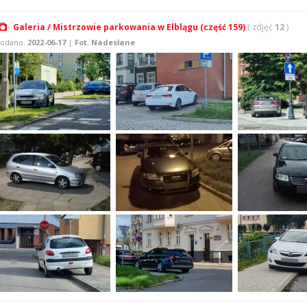
Galeria / Mistrzowie parkowania w Elblągu (część 159)
( zdjęć
12
)
odano:
2022-06-17
|
Fot. Nadesłane