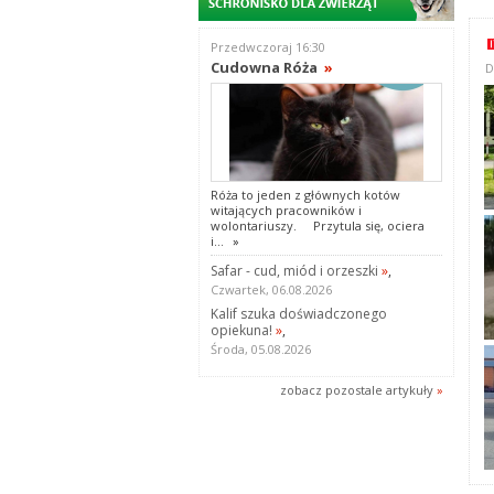
Przedwczoraj 16:30
Cudowna Róża
»
D
Róża to jeden z głównych kotów
witających pracowników i
wolontariuszy. Przytula się, ociera
i...
»
Safar - cud, miód i orzeszki
»
,
Czwartek, 06.08.2026
Kalif szuka doświadczonego
opiekuna!
»
,
Środa, 05.08.2026
zobacz pozostale artykuły
»