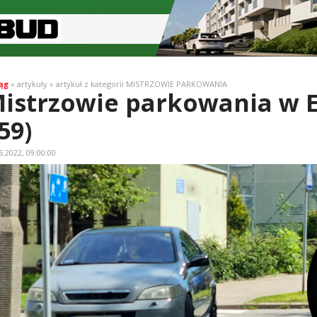
ąg
» artykuły » artykuł z kategorii MISTRZOWIE PARKOWANIA
istrzowie parkowania w E
59)
6.2022, 09:00:00