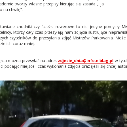
adomie tworzy własne przepisy kierując się zasadą „ ja
ko na chwilę”.
tawiane chodniki czy ścieżki rowerowe to nie jedyne pomysły Mi
telnicy, którzy cały czas przesyłają nam zdjęcia ilustrujące niepr
zych czytelników do przesyłania zdjęć Mistrzów Parkowania. Może p
zie ich coraz mniej.
ęcia można przesyłać na adres
zdjecie_dnia@info.elblag.pl
w tytu
ści podając miejsce i czas wykonania zdjęcia oraz (jeśli się chce) autor