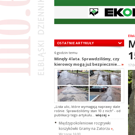
Elbl
M
OSTATNIE ARTYKUŁY
1
6 godzin temu
Minęły 4 lata. Sprawdziliśmy, czy
kierowcy mogą już bezpiecznie...
»
17.0
„Lista ulic, które wymagają naprawy stale
rośnie. Sprawdziliśmy stan 10 z nich” - od
publikacji tego artykułu...
więcej »
Międzypokoleniowe rozgrywki
koszykówki Gramy na Zatorzu
»
,
Wczoraj 16:00