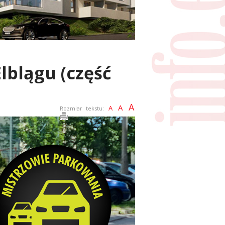
lblągu (część
A
A
A
Rozmiar tekstu: