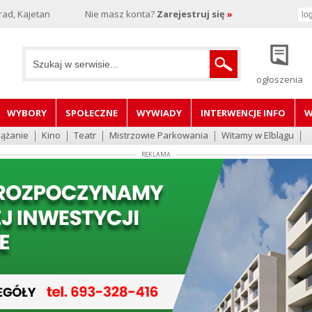
rad, Kajetan
Nie masz konta?
Zarejestruj się
»
ogłoszenia
WYBORY
SPOŁECZNE
WYWIADY
INTERWENCJE INFO
W
lążanie
Kino
Teatr
Mistrzowie Parkowania
Witamy w Elblągu
REKLAMA