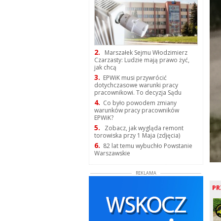
2.
Marszałek Sejmu Włodzimierz
Czarzasty: Ludzie mają prawo żyć,
jak chcą
3.
EPWiK musi przywrócić
dotychczasowe warunki pracy
pracownikowi. To decyzja Sądu
4.
Co było powodem zmiany
warunków pracy pracowników
EPWiK?
5.
Zobacz, jak wygląda remont
torowiska przy 1 Maja (zdjęcia)
6.
82 lat temu wybuchło Powstanie
Warszawskie
REKLAMA
PR