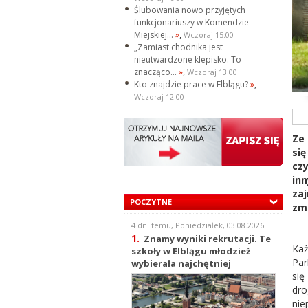
Ślubowania nowo przyjętych
funkcjonariuszy w Komendzie
Miejskiej...
»
,
Wczoraj 15:00
„Zamiast chodnika jest
nieutwardzone klepisko. To
znacząco...
»
,
Wczoraj 13:00
Kto znajdzie prace w Elblągu?
»
,
Wczoraj 12:00
Ze
się
cz
in
za
POCZYTNE
zmi
4 dni temu, Poniedziałek, 03.08.2026
1.
Znamy wyniki rekrutacji. Te
Każ
szkoły w Elblągu młodzież
Par
wybierała najchętniej
się
dr
ni