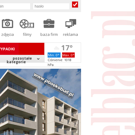
zdjęcia
filmy
baza firm
reklama
17°
YPADKI
Min. 0°
Max. 0°
pozostałe
Ciśnienie: 1018
kategorie
hPa