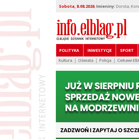
Sobota, 8.08.2026
,
Imieniny:
Dorota, Kon
POLITYKA
INWESTYCJE
SPORT
Kultura
Oświata
Policja
Ciekawi Elb