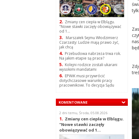
świ
tyl
2.
Zmiany cen ciepła w Elblągu.
"Nowe stawki zaczęły obowiązywać
Zas
od 1...
czy
3.
Marszałek Sejmu Włodzimierz
nas
Czarzasty: Ludzie mają prawo żyć,
jak chcą
będ
4.
Przebudowa nabrzeża trwa rok.
Na jakim etapie są prace?
5.
Kolejni rodzice zostali ukarani
Zdj
wysokimi mandatami
tre
6.
EPWiK musi przywrócić
dotychczasowe warunki pracy
pracownikowi. To decyzja Sądu
KOMENTOWANE
2 dni temu, Środa, 05.08.2026
1.
Zmiany cen ciepła w Elblągu.
"Nowe stawki zaczęły
obowiązywać od 1...