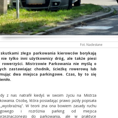
Fot. Nadesłane
 skutkami złego parkowania kierowców borykają
 nie tylko inni użytkownicy dróg, ale także piesi
y rowerzyści. Mistrzowie Parkowania nie myślą o
nych zastawiając chodnik, ścieżkę rowerową lub
jmując dwa miejsca parkingowe. Czas, by to się
eniło.
dy z nas natrafił kiedyś w swoim życiu na Mistrza
kowania. Osobę, która posiadając prawo jazdy popisała
 „wyobraźnią”. W teorii zna ona bowiem zasady ruchu
ogowego i rozróżnia parking od miejsca
eprzeznaczonego do parkowania, ale w praktyce