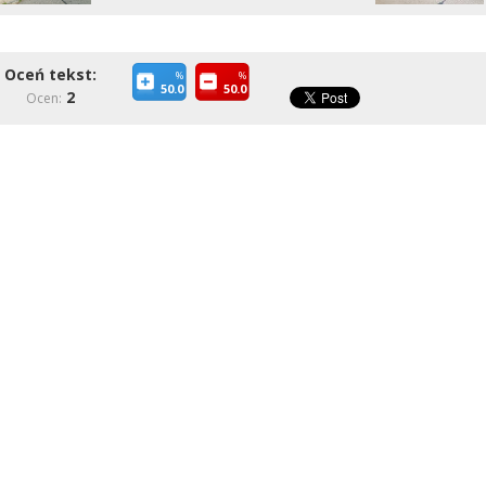
Oceń tekst:
%
%
50.0
50.0
2
Ocen: