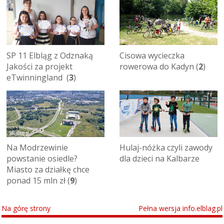
SP 11 Elbląg z Odznaką
Cisowa wycieczka
Jakości za projekt
rowerowa do Kadyn (
2
)
eTwinningland (
3
)
Na Modrzewinie
Hulaj-nóżka czyli zawody
powstanie osiedle?
dla dzieci na Kalbarze
Miasto za działkę chce
ponad 15 mln zł (
9
)
Na górę strony
Pełna wersja info.elblag.pl