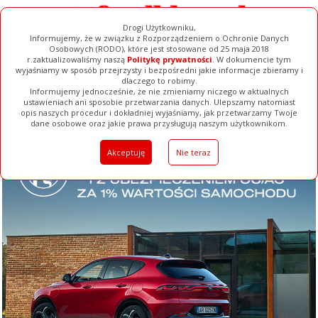
Drogi Użytkowniku,
Informujemy, że w związku z Rozporządzeniem o Ochronie Danych
Osobowych (RODO), które jest stosowane od 25 maja 2018
r.zaktualizowaliśmy naszą
Politykę prywatności
. W dokumencie tym
wyjaśniamy w sposób przejrzysty i bezpośredni jakie informacje zbieramy i
dlaczego to robimy.
Informujemy jednocześnie, że nie zmieniamy niczego w aktualnych
ustawieniach ani sposobie przetwarzania danych. Ulepszamy natomiast
opis naszych procedur i dokładniej wyjaśniamy, jak przetwarzamy Twoje
Galerie
Filmy
Baza Firm
Ogłoszenia
Pełna Wersja
dane osobowe oraz jakie prawa przysługują naszym użytkownikom.
Akceptuję
Nie teraz