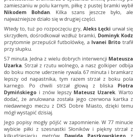
zamieszaniu w polu karnym, piłkę z pustej bramki wybił
Nikodem Bohdan
. Kilka szans jeszcze było, ale
najważniejsze działo się w drugiej części.
Wtedy to, tuż po rozpoczęciu gry,
Aleks Łęcki
urwał się
skrzydłem, dośrodkował wzdłuż bramki,
Dominyk Kodz
przytomnie przepuścił futbolówkę, a
Ivanei Brito
trafił
przy słupku.
57 minuta. Jedna z wielu dobrych interwencji
Mateusza
Uzarka
. Strzał z rzutu wolnego, a nasz golkiper odbija
do boku mocne uderzenie rywala. 67 minuta i bramkarz
lepszy od napastnika, tym razem strzał z boku pola
karnego. Po chwili strzał głową z bliska
Piotra
Dymińskiego
i znów lepszy
Mateusz Uzarek
. Warto
dodać, że anulowana została jego czerwona kartka z
niedawnego meczu z DKS Dobre Miasto, dzięki temu
mógł wystąpić dzisiaj.
Jego popisy mogły pójść w zapomnienie. W 77 minucie
wybicie piłki z szesnastki Słoników i piękny strzał z
kilkudziesięciu metrów
Dawida Paszkowskiego
z