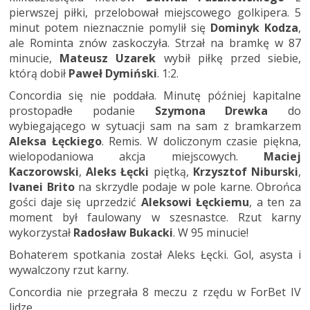
pierwszej piłki, przelobował miejscowego golkipera. 5
minut potem nieznacznie pomylił się
Dominyk Kodza
,
ale Rominta znów zaskoczyła. Strzał na bramkę w 87
minucie,
Mateusz Uzarek
wybił piłkę przed siebie,
którą dobił
Paweł Dymiński
. 1:2.
Concordia się nie poddała. Minutę później kapitalne
prostopadłe podanie
Szymona Drewka
do
wybiegającego w sytuacji sam na sam z bramkarzem
Aleksa Łęckiego
. Remis. W doliczonym czasie piękna,
wielopodaniowa akcja miejscowych.
Maciej
Kaczorowski
,
Aleks Łęcki
piętką,
Krzysztof Niburski
,
Ivanei Brito
na skrzydle podaje w pole karne. Obrońca
gości daje się uprzedzić
Aleksowi Łęckiemu
, a ten za
moment był faulowany w szesnastce. Rzut karny
wykorzystał
Radosław Bukacki
. W 95 minucie!
Bohaterem spotkania został Aleks Łęcki. Gol, asysta i
wywalczony rzut karny.
Concordia nie przegrała 8 meczu z rzędu w ForBet IV
lidze.