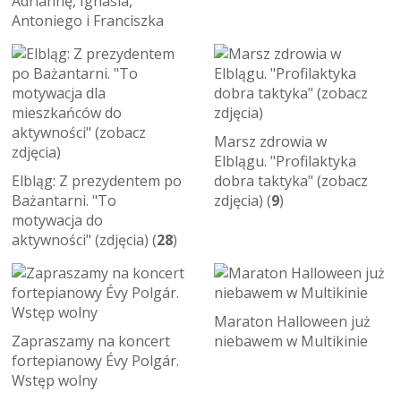
Adriannę, Ignasia,
Antoniego i Franciszka
Marsz zdrowia w
Elblągu. "Profilaktyka
Elbląg: Z prezydentem po
dobra taktyka" (zobacz
Bażantarni. "To
zdjęcia) (
9
)
motywacja do
aktywności" (zdjęcia) (
28
)
Maraton Halloween już
Zapraszamy na koncert
niebawem w Multikinie
fortepianowy Évy Polgár.
Wstęp wolny