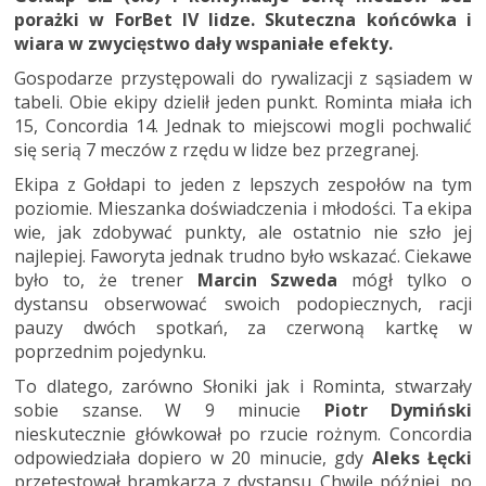
porażki w ForBet IV lidze. Skuteczna końcówka i
wiara w zwycięstwo dały wspaniałe efekty.
Gospodarze przystępowali do rywalizacji z sąsiadem w
tabeli. Obie ekipy dzielił jeden punkt. Rominta miała ich
15, Concordia 14. Jednak to miejscowi mogli pochwalić
się serią 7 meczów z rzędu w lidze bez przegranej.
Ekipa z Gołdapi to jeden z lepszych zespołów na tym
poziomie. Mieszanka doświadczenia i młodości. Ta ekipa
wie, jak zdobywać punkty, ale ostatnio nie szło jej
najlepiej. Faworyta jednak trudno było wskazać. Ciekawe
było to, że trener
Marcin Szweda
mógł tylko o
dystansu obserwować swoich podopiecznych, racji
pauzy dwóch spotkań, za czerwoną kartkę w
poprzednim pojedynku.
To dlatego, zarówno Słoniki jak i Rominta, stwarzały
sobie szanse. W 9 minucie
Piotr Dymiński
nieskutecznie główkował po rzucie rożnym. Concordia
odpowiedziała dopiero w 20 minucie, gdy
Aleks Łęcki
przetestował bramkarza z dystansu. Chwilę później, po