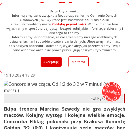
Drogi Użytkowniku,
Informujemy, że w związku z Rozporządzeniem o Ochronie Danych
Osobowych (RODO), które jest stosowane od 25 maja 2018
r.zaktualizowaliśmy naszą
Politykę prywatności
. W dokumencie tym
wyjaśniamy w sposób przejrzysty i bezpośredni jakie informacje zbieramy i
dlaczego to robimy.
Informujemy jednocześnie, że nie zmieniamy niczego w aktualnych
Ogłoszenia
Filmy
Galerie
Baza Firm
Pełna Wersja
ustawieniach ani sposobie przetwarzania danych. Ulepszamy natomiast
opis naszych procedur i dokładniej wyjaśniamy, jak przetwarzamy Twoje
dane osobowe oraz jakie prawa przysługują naszym użytkownikom.
Concordia walcząca. Od 1:2 do
Akceptuję
Nie teraz
3:2 w 7 minut! (skrót meczu)
19.10.2024 19:29
Fot.Ryszard Biel
Ekipa trenera Marcina Szwedy nie gra zwykłych
meczów. Kolejny występ i kolejne wielkie emocje.
Concordia Elbląg pokonała przy Krakusa Romintę
Gołdap 3:2 (0:0) i kontynuuje serię meczów bez