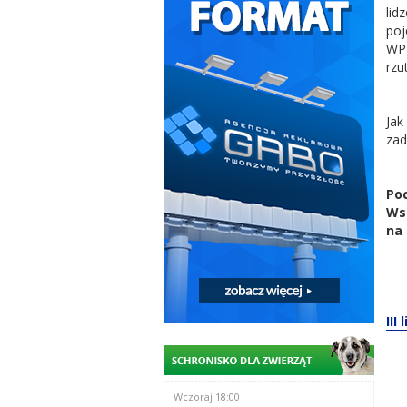
lid
poj
WPP
rzu
Jak
zad
Poc
Wst
na 
III
Wczoraj 18:00