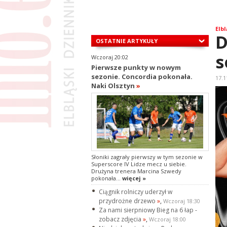
Elbl
D
OSTATNIE ARTYKUŁY
s
Wczoraj 20:02
Pierwsze punkty w nowym
sezonie. Concordia pokonała.
17.1
Naki Olsztyn
»
Słoniki zagrały pierwszy w tym sezonie w
Superscore IV Lidze mecz u siebie.
Drużyna trenera Marcina Szwedy
pokonała...
więcej »
Ciągnik rolniczy uderzył w
przydrożne drzewo
»
,
Wczoraj 18:30
Za nami sierpniowy Bieg na 6 łap -
zobacz zdjęcia
»
,
Wczoraj 18:00