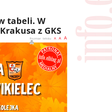
w tabeli. W
 Krakusa z GKS
A
A
A
Rozmiar tekstu: