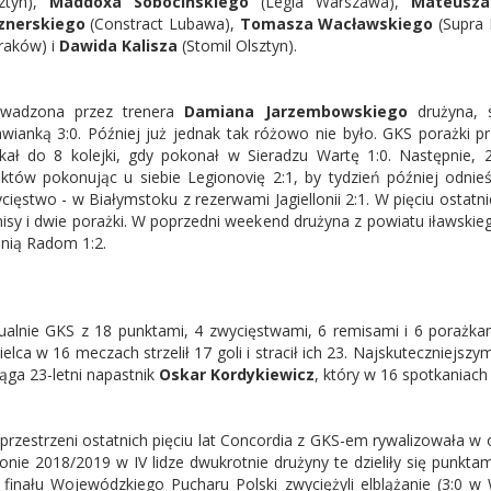
ztyn),
Maddoxa Sobocińskiego
(Legia Warszawa),
Mateusza
znerskiego
(Constract Lubawa),
Tomasza Wacławskiego
(Supra 
Kraków) i
Dawida Kalisza
(Stomil Olsztyn).
owadzona przez trenera
Damiana Jarzembowskiego
drużyna, 
wianką 3:0. Później już jednak tak różowo nie było. GKS porażki p
kał do 8 kolejki, gdy pokonał w Sieradzu Wartę 1:0. Następnie, 
któw pokonując u siebie Legionovię 2:1, by tydzień później odnieś
cięstwo - w Białymstoku z rezerwami Jagiellonii 2:1. W pięciu ostatn
isy i dwie porażki. W poprzedni weekend drużyna z powiatu iławskieg
nią Radom 1:2.
ualnie GKS z 18 punktami, 4 zwycięstwami, 6 remisami i 6 porażkam
ielca w 16 meczach strzelił 17 goli i stracił ich 23. Najskuteczniej
ląga 23-letni napastnik
Oskar Kordykiewicz
, który w 16 spotkaniach z
przestrzeni ostatnich pięciu lat Concordia z GKS-em rywalizowała w 
onie 2018/2019 w IV lidze dwukrotnie drużyny te dzieliły się punktami
 finału Wojewódzkiego Pucharu Polski zwyciężyli elblążanie (3:0 w 