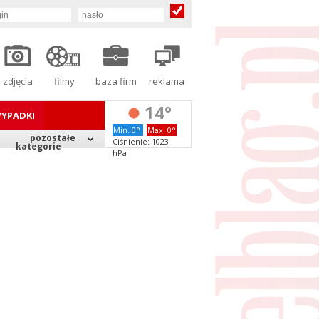
zdjęcia
filmy
baza firm
reklama
14°
YPADKI
Min. 0°
Max. 0°
pozostałe
Ciśnienie: 1023
kategorie
hPa