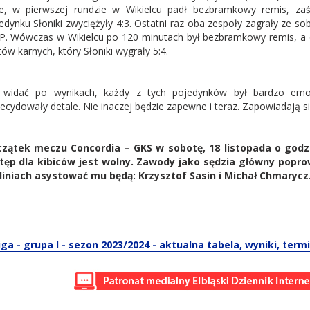
ze, w pierwszej rundzie w Wikielcu padł bezbramkowy remis, z
edynku Słoniki zwyciężyły 4:3. Ostatni raz oba zespoły zagrały ze s
. Wówczas w Wikielcu po 120 minutach był bezbramkowy remis, a 
tów karnych, który Słoniki wygrały 5:4.
 widać po wynikach, każdy z tych pojedynków był bardzo emo
ecydowały detale. Nie inaczej będzie zapewne i teraz. Zapowiadają 
zątek meczu Concordia – GKS w sobotę, 18 listopada o godz. 
ęp dla kibiców jest wolny. Zawody jako sędzia główny popro
liniach asystować mu będą: Krzysztof Sasin i Michał Chmarycz
 liga - grupa I - sezon 2023/2024 - aktualna tabela, wyniki, term