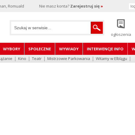
man, Romuald
Nie masz konta?
Zarejestruj się
»
ogłoszenia
WYBORY
SPOŁECZNE
WYWIADY
INTERWENCJE INFO
W
lążanie
Kino
Teatr
Mistrzowie Parkowania
Witamy w Elblągu