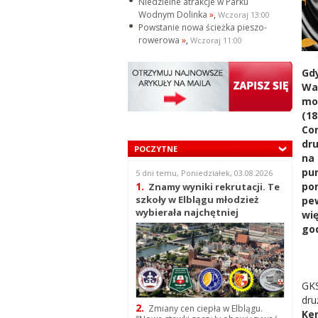
Niedzielne atrakcje w Parku
Wodnym Dolinka
»
,
Wczoraj 13:00
Powstanie nowa ścieżka pieszo-
rowerowa
»
,
Wczoraj 11:00
Gdy
War
mo
(1
Co
dru
POCZYTNE
na 
pu
5 dni temu, Poniedziałek, 03.08.2026
po
1.
Znamy wyniki rekrutacji. Te
szkoły w Elblągu młodzież
pe
wybierała najchętniej
wi
god
GKS
dru
2.
Zmiany cen ciepła w Elblągu.
Ke