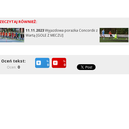
ZECZYTAJ RÓWNIEŻ:
11.11.2023
Wyjazdowa porażka Concordii z
Wartą [GOLE Z MECZU]
Oceń tekst:
%
%
0
0
0
Ocen: