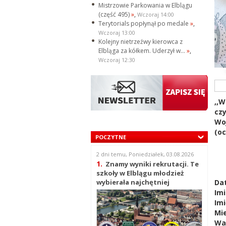
Mistrzowie Parkowania w Elblągu
(część 495)
»
,
Wczoraj 14:00
Terytorials popłynął po medale
»
,
Wczoraj 13:00
Kolejny nietrzeźwy kierowca z
Elbląga za kółkem. Uderzył w...
»
,
Wczoraj 12:30
,,W
czy
Wo
(oc
POCZYTNE
2 dni temu, Poniedziałek, 03.08.2026
1.
Znamy wyniki rekrutacji. Te
szkoły w Elblągu młodzież
Dat
wybierała najchętniej
Imi
Imi
Mi
Wa