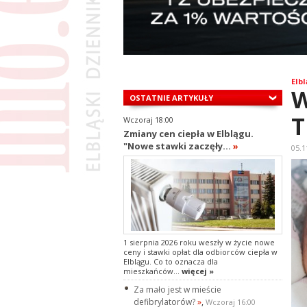
Elbl
W
OSTATNIE ARTYKUŁY
T
Wczoraj 18:00
Zmiany cen ciepła w Elblągu.
"Nowe stawki zaczęły...
»
05.1
1 sierpnia 2026 roku weszły w życie nowe
ceny i stawki opłat dla odbiorców ciepła w
Elblągu. Co to oznacza dla
mieszkańców...
więcej »
Za mało jest w mieście
defibrylatorów?
»
,
Wczoraj 16:00