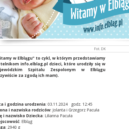
Fot. DK
itamy w Elblągu" to cykl, w którym przedstawiamy
telnikom info.elblag.pl dzieci, które urodziły się w
jewódzkim Szpitalu Zespolonym w Elblągu
zywiście za zgodą ich mam).
a i godzina urodzenia
: 03.11.2024 godz. 12:45
ona i nazwiska rodziców
: Jolanta i Grzegorz Pacuła
ę i nazwisko Dziecka
: Lilianna Pacuła
ejscowość
: Elbląg
ga
: 2940 g