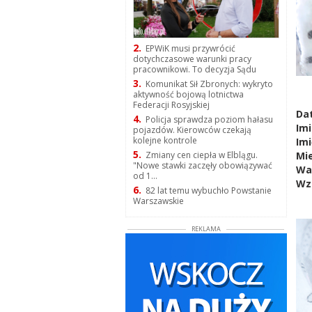
2.
EPWiK musi przywrócić
dotychczasowe warunki pracy
pracownikowi. To decyzja Sądu
3.
Komunikat Sił Zbronych: wykryto
aktywność bojową lotnictwa
Federacji Rosyjskiej
Dat
4.
Policja sprawdza poziom hałasu
Imi
pojazdów. Kierowców czekają
kolejne kontrole
Imi
5.
Zmiany cen ciepła w Elblągu.
Mi
"Nowe stawki zaczęły obowiązywać
Wa
od 1...
Wz
6.
82 lat temu wybuchło Powstanie
Warszawskie
REKLAMA