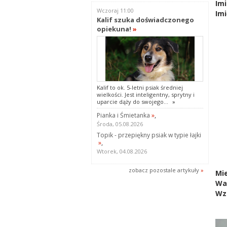
Imi
Wczoraj 11:00
Imi
Kalif szuka doświadczonego
opiekuna!
»
Kalif to ok. 5-letni psiak średniej
wielkości. Jest inteligentny, sprytny i
uparcie dąży do swojego...
»
Pianka i Śmietanka
»
,
Środa, 05.08.2026
Topik - przepiękny psiak w typie łajki
»
,
Wtorek, 04.08.2026
zobacz pozostale artykuły
»
Mie
Wa
Wz