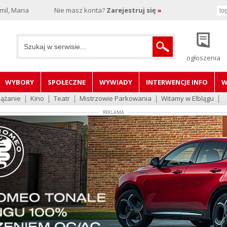
il, Maria
Nie masz konta?
Zarejestruj się
»
ogłoszenia
WYBORY
SPOŁECZNE
WYWIADY
INTERWENCJE INFO
W
lążanie
Kino
Teatr
Mistrzowie Parkowania
Witamy w Elblągu
REKLAMA