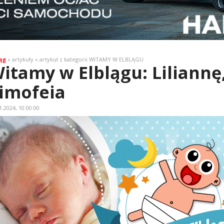
ąg
» artykuły » artykuł z kategorii WITAMY W ELBLĄGU
itamy w Elblągu: Liliannę, 
imofeia
1.2024, 10:00:00