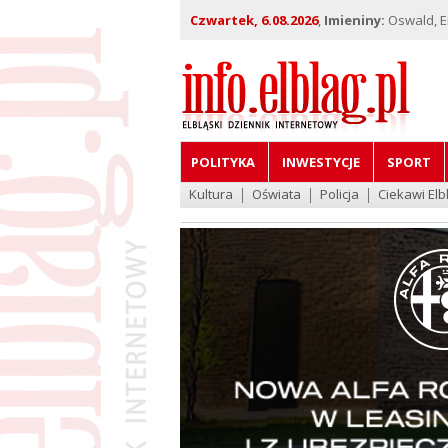
Czwartek, 6.08.2026
,
Imieniny:
Oswald, Em
POLITYKA
INWESTYCJE
SPORT
Kultura
Oświata
Policja
Ciekawi Elb