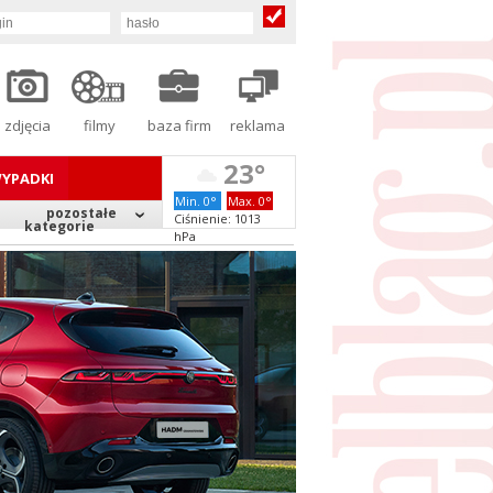
zdjęcia
filmy
baza firm
reklama
23°
YPADKI
Min. 0°
Max. 0°
pozostałe
Ciśnienie: 1013
kategorie
hPa