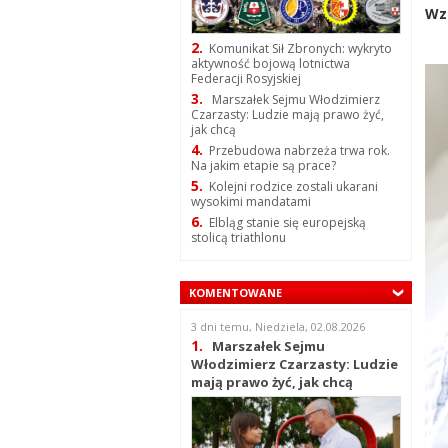
Wz
2.
Komunikat Sił Zbronych: wykryto
aktywność bojową lotnictwa
Federacji Rosyjskiej
3.
Marszałek Sejmu Włodzimierz
Czarzasty: Ludzie mają prawo żyć,
jak chcą
4.
Przebudowa nabrzeża trwa rok.
Na jakim etapie są prace?
5.
Kolejni rodzice zostali ukarani
wysokimi mandatami
6.
Elbląg stanie się europejską
stolicą triathlonu
KOMENTOWANE
3 dni temu, Niedziela, 02.08.2026
1.
Marszałek Sejmu
Włodzimierz Czarzasty: Ludzie
mają prawo żyć, jak chcą