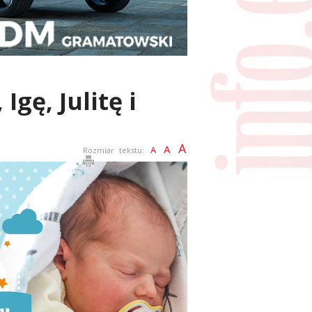
Igę, Julitę i
A
A
A
Rozmiar tekstu: