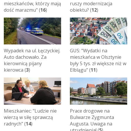
mieszkańców, którzy mają
ruszy modernizacja
dość marazmu" (
16
)
obiektu? (
12
)
Wypadek na ul. Łęczyckiej.
GUS: "Wydatki na
Auto dachowało. Za
mieszkańca w Olsztynie
kierownicą pijany
były 5 tys. zł większe niż w
kierowca (
3
)
Elblągu" (
11
)
Mieszkaniec: "Ludzie nie
Prace drogowe na
wierzą w siłę sprawczą
Bulwarze Zygmunta
radnych" (
14
)
Augusta. Uwaga na
utrudnienia! (
5
)