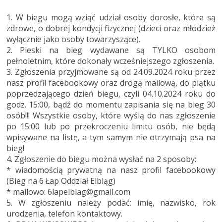
1. W biegu mogą wziąć udział osoby dorosłe, które są
zdrowe, o dobrej kondycji fizycznej (dzieci oraz młodzież
wyłącznie jako osoby towarzyszące).
2. Pieski na bieg wydawane są TYLKO osobom
pełnoletnim, które dokonały wcześniejszego zgłoszenia.
3. Zgłoszenia przyjmowane są od 24.09.2024 roku przez
nasz profil facebookowy oraz drogą mailową, do piątku
poprzedzającego dzień biegu, czyli 04.10.2024 roku do
godz. 15:00, bądź do momentu zapisania się na bieg 30
osób!!! Wszystkie osoby, które wyślą do nas zgłoszenie
po 15:00 lub po przekroczeniu limitu osób, nie będą
wpisywane na listę, a tym samym nie otrzymają psa na
bieg!
4. Zgłoszenie do biegu można wysłać na 2 sposoby:
* wiadomością prywatną na nasz profil facebookowy
(Bieg na 6 Łap Oddział Elbląg)
* mailowo: 6lapelblag@gmail.com
5. W zgłoszeniu należy podać: imię, nazwisko, rok
urodzenia, telefon kontaktowy.