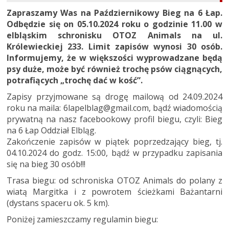
Zapraszamy Was na Październikowy Bieg na 6 Łap.
Odbędzie się on 05.10.2024 roku o godzinie 11.00 w
elbląskim schronisku OTOZ Animals na ul.
Królewieckiej 233. Limit zapisów wynosi 30 osób.
Informujemy, że w większości wyprowadzane będą
psy duże, może być również trochę psów ciągnących,
potrafiących „trochę dać w kość”.
Zapisy przyjmowane są drogę mailową od 24.09.2024
roku na maila: 6lapelblag@gmail.com, bądź wiadomością
prywatną na nasz facebookowy profil biegu, czyli: Bieg
na 6 Łap Oddział Elbląg.
Zakończenie zapisów w piątek poprzedzający bieg, tj.
04.10.2024 do godz. 15:00, bądź w przypadku zapisania
się na bieg 30 osób!!!
Trasa biegu: od schroniska OTOZ Animals do polany z
wiatą Margitka i z powrotem ścieżkami Bażantarni
(dystans spaceru ok. 5 km).
Poniżej zamieszczamy regulamin biegu: