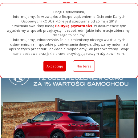
Drogi Użytkowniku,
Informujemy, że w związku z Rozporządzeniem o Ochronie Danych
Osobowych (RODO), które jest stosowane od 25 maja 2018
r.zaktualizowaliśmy naszą
Politykę prywatności
. W dokumencie tym
wyjaśniamy w sposób przejrzysty i bezpośredni jakie informacje zbieramy i
dlaczego to robimy.
Informujemy jednocześnie, że nie zmieniamy niczego w aktualnych
ustawieniach ani sposobie przetwarzania danych. Ulepszamy natomiast
opis naszych procedur i dokładniej wyjaśniamy, jak przetwarzamy Twoje
Galerie
Filmy
Baza Firm
Ogłoszenia
Pełna Wersja
dane osobowe oraz jakie prawa przysługują naszym użytkownikom.
Akceptuję
Nie teraz