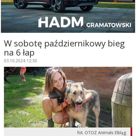
W sobotę październikowy bieg
na 6 łap
03.10.2024 12:30
fot. OTOZ Animals Elbląg