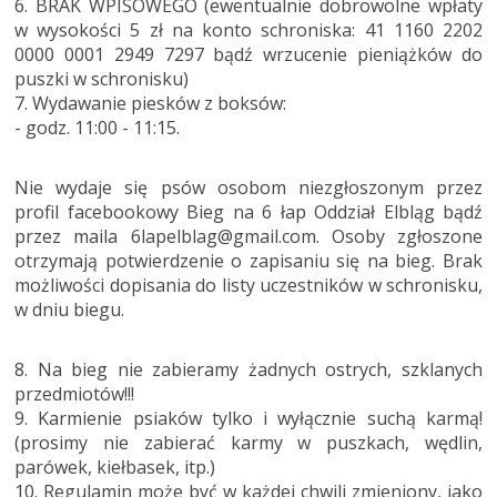
6. BRAK WPISOWEGO (ewentualnie dobrowolne wpłaty
w wysokości 5 zł na konto schroniska: 41 1160 2202
0000 0001 2949 7297 bądź wrzucenie pieniążków do
puszki w schronisku)
7. Wydawanie piesków z boksów:
- godz. 11:00 - 11:15.
Nie wydaje się psów osobom niezgłoszonym przez
profil facebookowy Bieg na 6 łap Oddział Elbląg bądź
przez maila 6lapelblag@gmail.com. Osoby zgłoszone
otrzymają potwierdzenie o zapisaniu się na bieg. Brak
możliwości dopisania do listy uczestników w schronisku,
w dniu biegu.
8. Na bieg nie zabieramy żadnych ostrych, szklanych
przedmiotów!!!
9. Karmienie psiaków tylko i wyłącznie suchą karmą!
(prosimy nie zabierać karmy w puszkach, wędlin,
parówek, kiełbasek, itp.)
10. Regulamin może być w każdej chwili zmieniony, jako