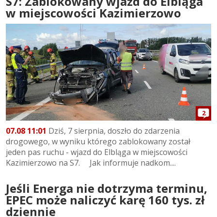
S7: Zablokowany wjazd do Elbląga
w miejscowości Kazimierzowo
2
07.08 11:01
Dziś, 7 sierpnia, doszło do zdarzenia
drogowego, w wyniku którego zablokowany został
jeden pas ruchu - wjazd do Elbląga w miejscowości
Kazimierzowo na S7. Jak informuje nadkom....
Jeśli Energa nie dotrzyma terminu,
EPEC może naliczyć karę 160 tys. zł
dziennie