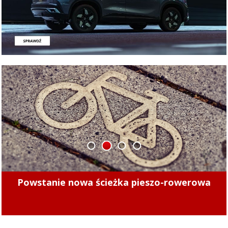
1
2
3
4
Minęły 4 lata. Sprawdziliśmy, czy kierowcy
mogą już bezpiecznie jeździć po tych ulicach