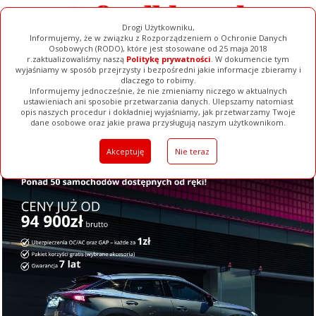
Drogi Użytkowniku,
Informujemy, że w związku z Rozporządzeniem o Ochronie Danych
Osobowych (RODO), które jest stosowane od 25 maja 2018
r.zaktualizowaliśmy naszą
Politykę prywatności
. W dokumencie tym
wyjaśniamy w sposób przejrzysty i bezpośredni jakie informacje zbieramy i
dlaczego to robimy.
Informujemy jednocześnie, że nie zmieniamy niczego w aktualnych
ustawieniach ani sposobie przetwarzania danych. Ulepszamy natomiast
opis naszych procedur i dokładniej wyjaśniamy, jak przetwarzamy Twoje
Galerie
Filmy
Baza Firm
Ogłoszenia
Pełna Wersja
dane osobowe oraz jakie prawa przysługują naszym użytkownikom.
Akceptuję
Nie teraz