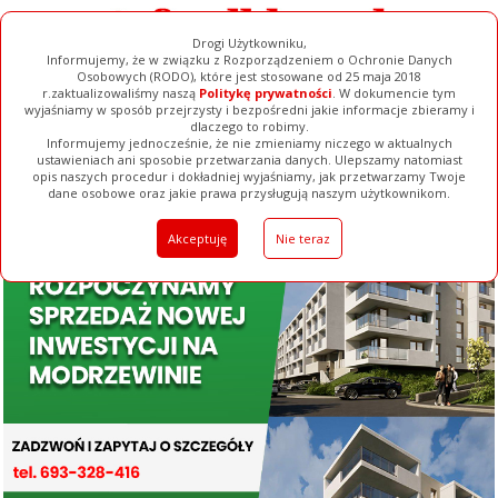
Drogi Użytkowniku,
Informujemy, że w związku z Rozporządzeniem o Ochronie Danych
Osobowych (RODO), które jest stosowane od 25 maja 2018
r.zaktualizowaliśmy naszą
Politykę prywatności
. W dokumencie tym
wyjaśniamy w sposób przejrzysty i bezpośredni jakie informacje zbieramy i
dlaczego to robimy.
Informujemy jednocześnie, że nie zmieniamy niczego w aktualnych
ustawieniach ani sposobie przetwarzania danych. Ulepszamy natomiast
opis naszych procedur i dokładniej wyjaśniamy, jak przetwarzamy Twoje
Galerie
Filmy
Baza Firm
Ogłoszenia
Pełna Wersja
dane osobowe oraz jakie prawa przysługują naszym użytkownikom.
Akceptuję
Nie teraz