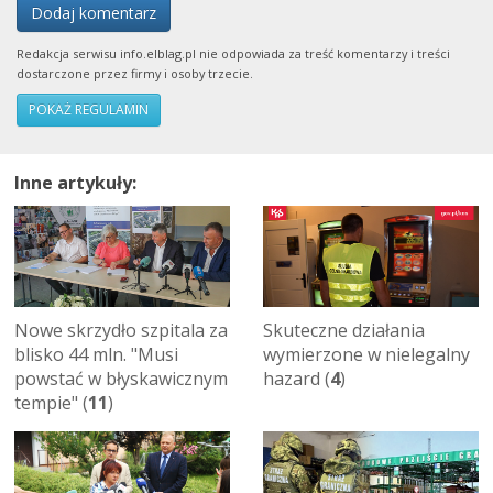
Dodaj komentarz
Redakcja serwisu info.elblag.pl nie odpowiada za treść komentarzy i treści
dostarczone przez firmy i osoby trzecie.
POKAŻ REGULAMIN
Inne artykuły:
Nowe skrzydło szpitala za
Skuteczne działania
blisko 44 mln. "Musi
wymierzone w nielegalny
powstać w błyskawicznym
hazard (
4
)
tempie" (
11
)