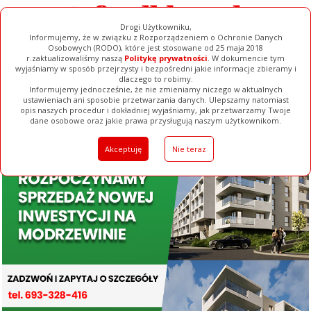
Drogi Użytkowniku,
Informujemy, że w związku z Rozporządzeniem o Ochronie Danych
Osobowych (RODO), które jest stosowane od 25 maja 2018
r.zaktualizowaliśmy naszą
Politykę prywatności
. W dokumencie tym
wyjaśniamy w sposób przejrzysty i bezpośredni jakie informacje zbieramy i
dlaczego to robimy.
Informujemy jednocześnie, że nie zmieniamy niczego w aktualnych
ustawieniach ani sposobie przetwarzania danych. Ulepszamy natomiast
opis naszych procedur i dokładniej wyjaśniamy, jak przetwarzamy Twoje
Galerie
Filmy
Baza Firm
Ogłoszenia
Pełna Wersja
dane osobowe oraz jakie prawa przysługują naszym użytkownikom.
Akceptuję
Nie teraz