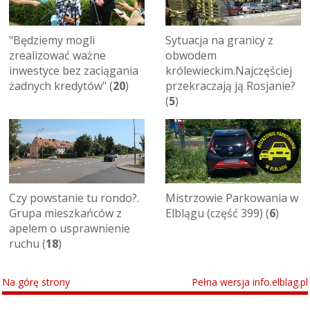
"Będziemy mogli
Sytuacja na granicy z
zrealizować ważne
obwodem
inwestyce bez zaciągania
królewieckim.Najczęściej
żadnych kredytów" (
20
)
przekraczają ją Rosjanie?
(
5
)
Czy powstanie tu rondo?.
Mistrzowie Parkowania w
Grupa mieszkańców z
Elblągu (część 399) (
6
)
apelem o usprawnienie
ruchu (
18
)
Na górę strony
Pełna wersja info.elblag.pl