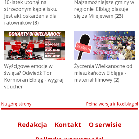
10-latek utonął na
Najzamożniejsze gminy w
strzeżonym kąpielisku.
regionie. Elbląg plasuje
Jest akt oskarżenia dla
się za Milejewem (
23
)
ratowników (
3
)
Wyścigowe emocje w
Życzenia Wielkanocne od
święta? Odwiedź Tor
mieszkańców Elbląga -
Kormoran Elbląg - wygraj
materiał filmowy (
2
)
voucher
Na górę strony
Pełna wersja info.elblag.pl
Redakcja
Kontakt
O serwisie