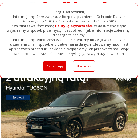
Drogi Użytkowniku,
Informujemy, że w związku z Rozporządzeniem o Ochronie Danych
Osobowych (RODO), które jest stosowane od 25 maja 2018
r.zaktualizowaliśmy naszą
Politykę prywatności
. W dokumencie tym
wyjaśniamy w sposób przejrzysty i bezpośredni jakie informacje zbieramy i
dlaczego to robimy.
Informujemy jednocześnie, że nie zmieniamy niczego w aktualnych
ustawieniach ani sposobie przetwarzania danych. Ulepszamy natomiast
opis naszych procedur i dokładniej wyjaśniamy, jak przetwarzamy Twoje
Galerie
Filmy
Baza Firm
Ogłoszenia
Pełna Wersja
dane osobowe oraz jakie prawa przysługują naszym użytkownikom.
Akceptuję
Nie teraz