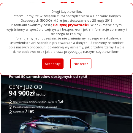
Drogi Użytkowniku,
Informujemy, że w związku z Rozporządzeniem o Ochronie Danych
Osobowych (RODO), które jest stosowane od 25 maja 2018
r.zaktualizowaliśmy naszą
Politykę prywatności
. W dokumencie tym
wyjaśniamy w sposób przejrzysty i bezpośredni jakie informacje zbieramy i
dlaczego to robimy.
Informujemy jednocześnie, że nie zmieniamy niczego w aktualnych
ustawieniach ani sposobie przetwarzania danych. Ulepszamy natomiast
opis naszych procedur i dokładniej wyjaśniamy, jak przetwarzamy Twoje
Galerie
Filmy
Baza Firm
Ogłoszenia
Pełna Wersja
dane osobowe oraz jakie prawa przysługują naszym użytkownikom.
Akceptuję
Nie teraz