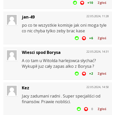
+10
Zgłoś
jan-49
22.05.2024, 11:28
po co te wszystkie komisje jak oni moga tyle
co nic chyba tylko zeby brac kase
+6
Zgłoś
Wiesci spod Borysa
22.05.2024, 14:31
A co tam u Witolda harlejowca słychać?
Wykupił juz cały zapas alko z Borysa ?
+2
Zgłoś
Kez
22.05.2024, 14:50
Jacy zadumani radni . Super specjaliści od
finansów. Prawie nobliści.
0
Zgłoś