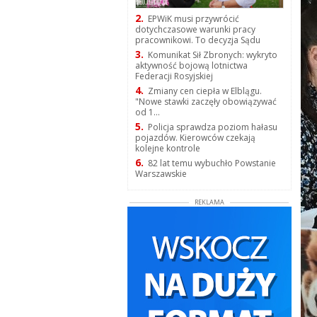
2.
EPWiK musi przywrócić
dotychczasowe warunki pracy
pracownikowi. To decyzja Sądu
3.
Komunikat Sił Zbronych: wykryto
aktywność bojową lotnictwa
Federacji Rosyjskiej
4.
Zmiany cen ciepła w Elblągu.
"Nowe stawki zaczęły obowiązywać
od 1...
5.
Policja sprawdza poziom hałasu
pojazdów. Kierowców czekają
kolejne kontrole
6.
82 lat temu wybuchło Powstanie
Warszawskie
REKLAMA