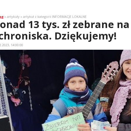
ąg
» artykuły » artykuł z kategorii INFORMACJE LOKALNE
onad 13 tys. zł zebrane na
chroniska. Dziękujemy!
2.2023, 14:00:00