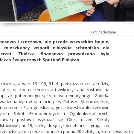
Fot. nadesłane
ansowo i rzeczowo, ale przede wszystkim hojnie,
k mieszkańcy wsparli elbląskie schronisko dla
ierząt. Zbiórka finansowa prowadzona była
czas Świątecznych Spotkań Elblążan.
a kwota, a więc 13 106, 91 zł. przekazana została dziś,
iątek, na konto schroniska i wykorzystana zostanie na
up tak potrzebnego sprzętu weterynaryjnego. Zbiórka
wadzona była w namiocie przy Ratuszu Staromiejskim,
 i na terenie Starego Miasta, gdzie kwestowali uczniowie
społu Szkół Ekonomicznych i Ogólnokształcących.
paniałą postawą wykazał się Olek, uczeń Szkoły
stawowej nr 19, który dołączył do zbiórki i grając na
arze uzbierał na rzecz schroniska ponad 200 złotych, które również traf