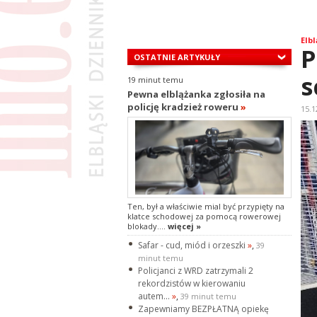
Elbl
P
OSTATNIE ARTYKUŁY
s
19 minut temu
Pewna elblążanka zgłosiła na
policję kradzież roweru
»
15.1
Ten, był a właściwie mial być przypięty na
klatce schodowej za pomocą rowerowej
blokady....
więcej »
Safar - cud, miód i orzeszki
»
,
39
minut temu
Policjanci z WRD zatrzymali 2
rekordzistów w kierowaniu
autem...
»
,
39 minut temu
Zapewniamy BEZPŁATNĄ opiekę