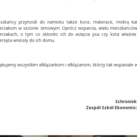
szkańcy przynosili do namiotu także koce, materace, mokrą ka
erzakom w sezonie zimowym. Oprócz wsparcia, wielu mieszkańców
erzakach, o tym co skłoniło ich do wzięcia psa czy kota właśnie
erzęta wniosły do ich domu.
ękujemy wszystkim elblążankom i elblążanom, którzy tak wspaniale włą
Schronisk
Zespół Szkół Ekonomic