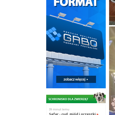
39 minut temu
Safar - cud, miód i orzeszki
»