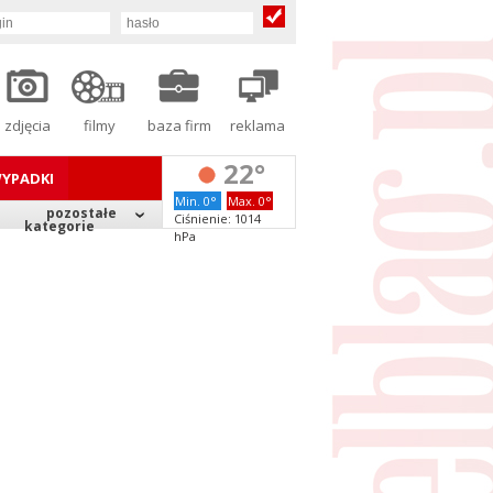
zdjęcia
filmy
baza firm
reklama
22°
YPADKI
Min. 0°
Max. 0°
pozostałe
Ciśnienie: 1014
kategorie
hPa