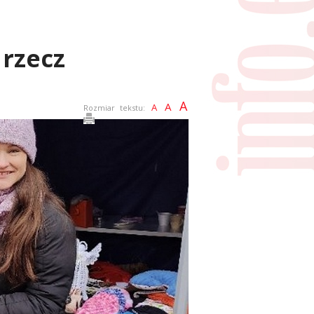
 rzecz
A
A
A
Rozmiar tekstu: