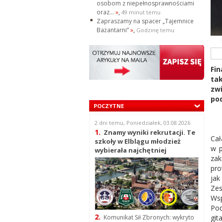
osobom z niepełnosprawnościami
oraz...
»
,
49 minut temu
Zapraszamy na spacer „Tajemnice
Bażantarni”
»
,
Godzinę temu
Fin
ta
zw
pod
POCZYTNE
2 dni temu, Poniedziałek, 03.08.2026
1.
Znamy wyniki rekrutacji. Te
Cał
szkoły w Elblągu młodzież
w p
wybierała najchętniej
zak
pro
jak
Ze
Ws
Pod
2.
git
Komunikat Sił Zbronych: wykryto