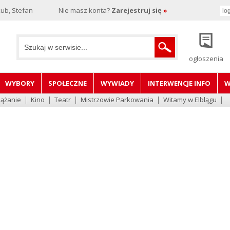
ub, Stefan
Nie masz konta?
Zarejestruj się
»
ogłoszenia
WYBORY
SPOŁECZNE
WYWIADY
INTERWENCJE INFO
W
lążanie
Kino
Teatr
Mistrzowie Parkowania
Witamy w Elblągu