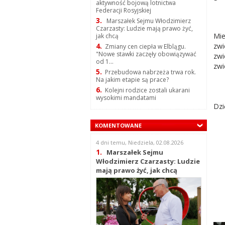
aktywność bojową lotnictwa
Federacji Rosyjskiej
3.
Marszałek Sejmu Włodzimierz
Czarzasty: Ludzie mają prawo żyć,
Mie
jak chcą
zwi
4.
Zmiany cen ciepła w Elblągu.
"Nowe stawki zaczęły obowiązywać
zwi
od 1...
zwi
5.
Przebudowa nabrzeża trwa rok.
Na jakim etapie są prace?
6.
Kolejni rodzice zostali ukarani
wysokimi mandatami
Dzi
KOMENTOWANE
4 dni temu, Niedziela, 02.08.2026
1.
Marszałek Sejmu
Włodzimierz Czarzasty: Ludzie
mają prawo żyć, jak chcą