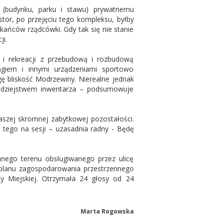
 (budynku, parku i stawu) prywatnemu
stor, po przejęciu tego kompleksu, byłby
ańców rządcówki. Gdy tak się nie stanie
ji.
i i rekreacji z przebudową i rozbudową
kingiem i innymi urządzeniami sportowo
ę bliskość Modrzewiny. Nierealne jednak
rodziejstwem inwentarza – podsumowuje
aszej skromnej zabytkowej pozostałości.
i tego na sesji – uzasadnia radny - Będę
nego terenu obsługiwanego przez ulicę
 planu zagospodarowania przestrzennego
ady Miejskiej. Otrzymała 24 głosy od 24
Marta Rogowska