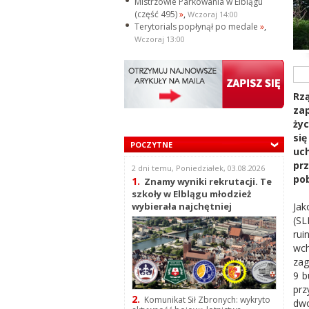
Mistrzowie Parkowania w Elblągu
(część 495)
»
,
Wczoraj 14:00
Terytorials popłynął po medale
»
,
Wczoraj 13:00
Rz
za
życ
si
POCZYTNE
uc
pr
2 dni temu, Poniedziałek, 03.08.2026
pob
1.
Znamy wyniki rekrutacji. Te
szkoły w Elblągu młodzież
Jak
wybierała najchętniej
(SL
ru
wc
zag
9 b
pr
2.
Komunikat Sił Zbronych: wykryto
dwo