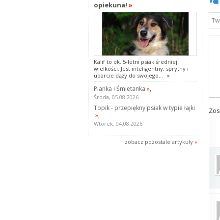
opiekuna!
»
Kalif to ok. 5-letni psiak średniej
wielkości. Jest inteligentny, sprytny i
uparcie dąży do swojego...
»
Pianka i Śmietanka
»
,
Środa, 05.08.2026
Topik - przepiękny psiak w typie łajki
Zos
»
,
Wtorek, 04.08.2026
zobacz pozostale artykuły
»