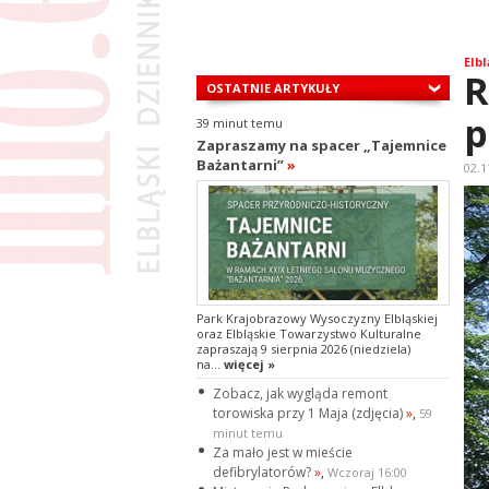
Elbl
R
OSTATNIE ARTYKUŁY
p
39 minut temu
Zapraszamy na spacer „Tajemnice
Bażantarni”
»
02.1
Park Krajobrazowy Wysoczyzny Elbląskiej
oraz Elbląskie Towarzystwo Kulturalne
zapraszają 9 sierpnia 2026 (niedziela)
na...
więcej »
Zobacz, jak wygląda remont
torowiska przy 1 Maja (zdjęcia)
»
,
59
minut temu
Za mało jest w mieście
defibrylatorów?
»
,
Wczoraj 16:00