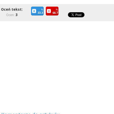
Oceń tekst:
%
%
33.3
66.7
3
Ocen: