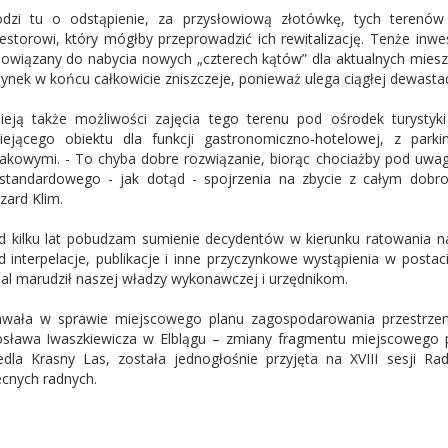
dzi tu o odstąpienie, za przysłowiową złotówkę, tych terenów
estorowi, który mógłby przeprowadzić ich rewitalizację. Tenże inwe
owiązany do nabycia nowych „czterech kątów” dla aktualnych mieszk
ynek w końcu całkowicie zniszczeje, ponieważ ulega ciągłej dewastac
nieją także możliwości zajęcia tego terenu pod ośrodek turystyk
niejącego obiektu dla funkcji gastronomiczno-hotelowej, z par
akowymi. - To chyba dobre rozwiązanie, biorąc chociażby pod uwag
standardowego - jak dotąd - spojrzenia na zbycie z całym dob
zard Klim.
d kilku lat pobudzam sumienie decydentów w kierunku ratowania n
d interpelacje, publikacje i inne przyczynkowe wystąpienia w postac
al marudził naszej władzy wykonawczej i urzędnikom.
wała w sprawie miejscowego planu zagospodarowania przestrzen
osława Iwaszkiewicza w Elblągu – zmiany fragmentu miejscowego
edla Krasny Las, została jednogłośnie przyjęta na XVIII sesji R
cnych radnych.