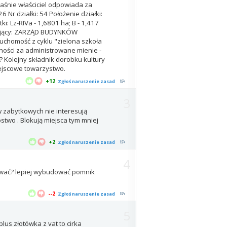
łaśnie właściciel odpowiada za
 Nr działki: 54 Położenie działki:
i: Lz-RIVa - 1,6801 ha; B - 1,417
ładający: ZARZĄD BUDYNKÓW
uchomość z cyklu "zielona szkoła
lności za administrowane mienie -
 Kolejny składnik dorobku kultury
ejscowe towarzystwo.
+12
Zgłoś naruszenie zasad
3
w zabytkowych nie interesują
stwo . Blokują miejsca tym mniej
+2
Zgłoś naruszenie zasad
4
tować? lepiej wybudować pomnik
--2
Zgłoś naruszenie zasad
5
lus złotówka z vat to cirka