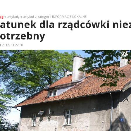
ąg
» artykuły » artykuł z kategorii INFORMACJE LOKALNE
atunek dla rządcówki nie
otrzebny
1.2012, 11:22:50