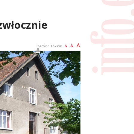
zwłocznie
A
A
A
Rozmiar tekstu: