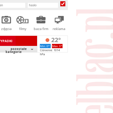
zdjęcia
filmy
baza firm
reklama
22°
YPADKI
Min. 0°
Max. 0°
pozostałe
Ciśnienie: 1014
kategorie
hPa