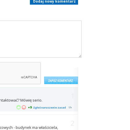
Dodaj nowy komentarz
1
ontaktować? Mówię serio.
+9
Zgłoś naruszenie zasad
2
cowych - budynek ma właściciela,