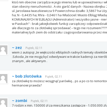
ktoś nim obecnie zarządza w jego imieniu lub w upoważnieniu i w
stan obecny nieruchomości . A oto garść danych - Nazwa obrębu: 26
ul. Jarosława Iwaszkiewicza 9 Powierzchnia działki: 3,5867 ha Użytk
ha; N - 0,4435 ha; RIVa - 0,0461 ha Właściciel: Miasto Elbląg W
KOMUNALNYCH W ELBLĄGU (Administrator) I wszystko jasne - nier
w Piaskach" - brak jakiejkolwiek funkcji zarządczej i odpowiedzia
ale dlaczego to za złotówkę sprzedawać – tego nie rozumiem?????
materialnej tych ziem do odstrzału i zagospodarowania przez mi
~ zez
Piątek, 02.11
wiem z autopsji ,że większości elbląskich radnych tematy obiektó
.Szkoda ,że nie mogą być odwolywani w trakcie kadencji za nierób
znanym , ale aktywnym .
~ bob złotówka
Piątek, 02.11
za złotówkę to możesz wciągnąć parówkę... ps a po co to remon
hermanowi prawda?
~ zombi
Piątek, 02.11
7 rodzin x min. 150000 zł za mieszkania zastępcze - 1.050.000 zł p