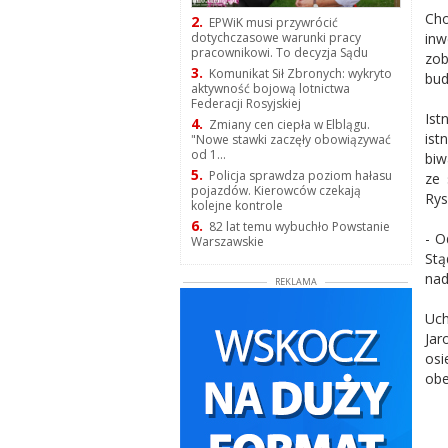
Cho
2.
EPWiK musi przywrócić
inw
dotychczasowe warunki pracy
pracownikowi. To decyzja Sądu
zob
3.
Komunikat Sił Zbronych: wykryto
bud
aktywność bojową lotnictwa
Federacji Rosyjskiej
Ist
4.
Zmiany cen ciepła w Elblągu.
ist
"Nowe stawki zaczęły obowiązywać
od 1...
biw
5.
Policja sprawdza poziom hałasu
ze 
pojazdów. Kierowców czekają
Rys
kolejne kontrole
6.
82 lat temu wybuchło Powstanie
- O
Warszawskie
Stą
nad
REKLAMA
Uch
Jar
osi
obe