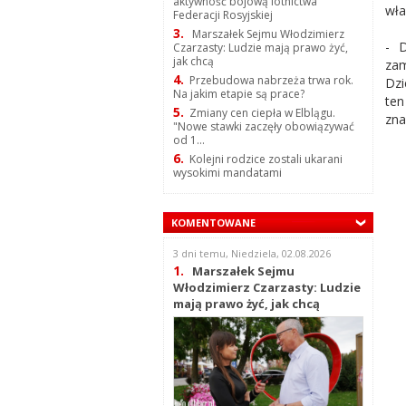
aktywność bojową lotnictwa
właś
Federacji Rosyjskiej
3.
Marszałek Sejmu Włodzimierz
- D
Czarzasty: Ludzie mają prawo żyć,
jak chcą
zam
4.
Przebudowa nabrzeża trwa rok.
Dzi
Na jakim etapie są prace?
ten
5.
Zmiany cen ciepła w Elblągu.
zna
"Nowe stawki zaczęły obowiązywać
od 1...
6.
Kolejni rodzice zostali ukarani
wysokimi mandatami
KOMENTOWANE
3 dni temu, Niedziela, 02.08.2026
1.
Marszałek Sejmu
Włodzimierz Czarzasty: Ludzie
mają prawo żyć, jak chcą