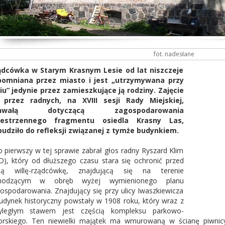
fot. nadesłane
ądcówka w Starym Krasnym Lesie od lat niszczeje
pomniana przez miasto i jest „utrzymywana przy
iu” jedynie przez zamieszkujące ją rodziny. Zajęcie
ę przez radnych, na XVIII sesji Rady Miejskiej,
hwałą dotyczącą zagospodarowania
zestrzennego fragmentu osiedla Krasny Las,
udziło do refleksji związanej z tymże budynkiem.
o pierwszy w tej sprawie zabrał głos radny Ryszard Klim
D), który od dłuższego czasu stara się ochronić przed
iną willę-rządcówkę, znajdującą się na terenie
hodzącym w obręb wyżej wymienionego planu
ospodarowania. Znajdujący się przy ulicy Iwaszkiewicza
udynek historyczny powstały w 1908 roku, który wraz z
zyległym stawem jest częścią kompleksu parkowo-
rskiego. Ten niewielki majątek ma wmurowaną w ścianę piwnicy