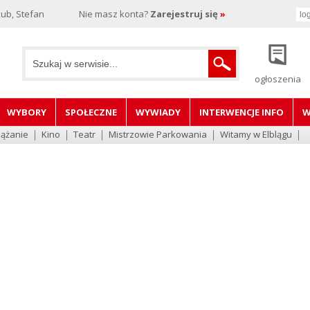
ub, Stefan
Nie masz konta?
Zarejestruj się
»
ogłoszenia
WYBORY
SPOŁECZNE
WYWIADY
INTERWENCJE INFO
W
lążanie
Kino
Teatr
Mistrzowie Parkowania
Witamy w Elblągu