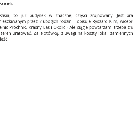
cicieli.
zisiaj to już budynek w znacznej części zrujnowany. Jest pra
ieszkiwanym przez 7 ubogich rodzin – opisuje Ryszard Klim, wice
elnic Próchnik, Krasny Las i Okolic - Ale ciągle powtarzam trzeba z
 teren uratować. Za złotówkę, z uwagi na koszty lokali zamiennyc
leźć.