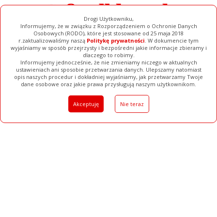
Drogi Użytkowniku,
Informujemy, że w związku z Rozporządzeniem o Ochronie Danych
Osobowych (RODO), które jest stosowane od 25 maja 2018
r.zaktualizowaliśmy naszą
Politykę prywatności
. W dokumencie tym
wyjaśniamy w sposób przejrzysty i bezpośredni jakie informacje zbieramy i
dlaczego to robimy.
Informujemy jednocześnie, że nie zmieniamy niczego w aktualnych
ustawieniach ani sposobie przetwarzania danych. Ulepszamy natomiast
opis naszych procedur i dokładniej wyjaśniamy, jak przetwarzamy Twoje
Galerie
Filmy
Baza Firm
Ogłoszenia
Pełna Wersja
dane osobowe oraz jakie prawa przysługują naszym użytkownikom.
Akceptuję
Nie teraz