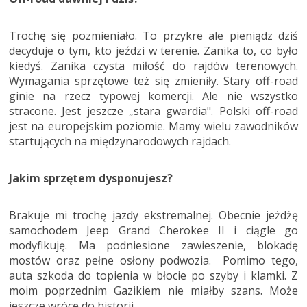
Trochę się pozmieniało. To przykre ale pieniądz dziś
decyduje o tym, kto jeździ w terenie. Zanika to, co było
kiedyś. Zanika czysta miłość do rajdów terenowych.
Wymagania sprzętowe też się zmieniły. Stary off-road
ginie na rzecz typowej komercji. Ale nie wszystko
stracone. Jest jeszcze „stara gwardia". Polski off-road
jest na europejskim poziomie. Mamy wielu zawodników
startujących na międzynarodowych rajdach.
Jakim sprzętem dysponujesz?
Brakuje mi trochę jazdy ekstremalnej. Obecnie jeżdżę
samochodem Jeep Grand Cherokee II i ciągle go
modyfikuję. Ma podniesione zawieszenie, blokadę
mostów oraz pełne osłony podwozia. Pomimo tego,
auta szkoda do topienia w błocie po szyby i klamki. Z
moim poprzednim Gazikiem nie miałby szans. Może
jeszcze wrócę do historii.