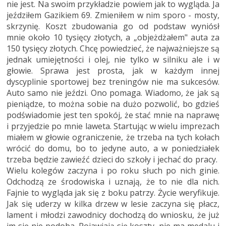
nie jest. Na swoim przykładzie powiem jak to wygląda. Ja
jeździłem Gazikiem 69. Zmieniłem w nim sporo - mosty,
skrzynię. Koszt zbudowania go od podstaw wyniósł
mnie około 10 tysięcy złotych, a „objeżdżałem" auta za
150 tysięcy złotych. Chcę powiedzieć, że najważniejsze są
jednak umiejętności i olej, nie tylko w silniku ale i w
głowie. Sprawa jest prosta, jak w każdym innej
dyscyplinie sportowej bez treningów nie ma sukcesów.
Auto samo nie jeździ. Ono pomaga. Wiadomo, że jak są
pieniądze, to można sobie na dużo pozwolić, bo gdzieś
podświadomie jest ten spokój, że stać mnie na naprawę
i przyjedzie po mnie laweta. Startując w wielu imprezach
miałem w głowie ograniczenie, że trzeba na tych kołach
wrócić do domu, bo to jedyne auto, a w poniedziałek
trzeba będzie zawieźć dzieci do szkoły i jechać do pracy.
Wielu kolegów zaczyna i po roku słuch po nich ginie.
Odchodzą ze środowiska i uznają, że to nie dla nich.
Fajnie to wygląda jak się z boku patrzy. Życie weryfikuje.
Jak się uderzy w kilka drzew w lesie zaczyna się płacz,
lament i młodzi zawodnicy dochodzą do wniosku, że już
im się nie podoba. Pojawiają się koszty, nie ma medalu i