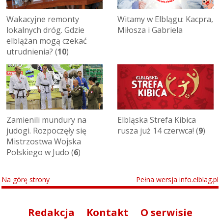
Wakacyjne remonty
Witamy w Elblągu: Kacpra,
lokalnych dróg. Gdzie
Miłosza i Gabriela
elblążan mogą czekać
utrudnienia? (
10
)
Zamienili mundury na
Elbląska Strefa Kibica
judogi. Rozpoczęły się
rusza już 14 czerwca! (
9
)
Mistrzostwa Wojska
Polskiego w Judo (
6
)
Na górę strony
Pełna wersja info.elblag.pl
Redakcja
Kontakt
O serwisie