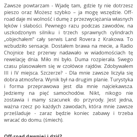
Zawsze powtarzam - Wjadę tam, gdzie ty nie dotrzesz
pieszo oraz Możesz szybko – ja mogę wszędzie. Off-
road daje mi wolność i dumę z przezwyciężania własnych
lęków i słabości. Pewnego razu podczas zawodów, na
uszkodzonym silniku i trzech sprawnych cylindrach
„objechałem" cały serwis Land Rovera z Krakowa. To
wzbudziło sensacje. Dostałem brawa na mecie, a Radio
Chojnice bez przerwy nadawało w wiadomościach tę
rewelację dnia. Miło mi było. Duma rozpierała. Swego
czasu plasowałem się w czołówce rajdów. Zdobywałem
III i IV miejsca. Szczerze? - Dla mnie zawsze liczyła się
dobra atmosfera. Wynik był na drugim planie. Turystyka
i forma przeprawowa jest dla mnie najciekawsza.
Jedziemy na pięć samochodów. Nikt, nikogo nie
zostawia i mamy szacunek do przyrody. Jest jedna,
ważna rzecz po każdych zawodach, która mnie zawsze
prześladuje - zaraz będzie koniec zabawy i trzeba
wracać do domu. (śmiech).
Off-road dawniej i dziś?