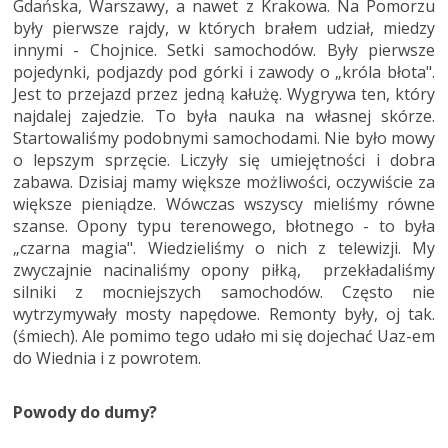
Gdańska, Warszawy, a nawet z Krakowa. Na Pomorzu
były pierwsze rajdy, w których brałem udział, miedzy
innymi - Chojnice. Setki samochodów. Były pierwsze
pojedynki, podjazdy pod górki i zawody o „króla błota".
Jest to przejazd przez jedną kałużę. Wygrywa ten, który
najdalej zajedzie. To była nauka na własnej skórze.
Startowaliśmy podobnymi samochodami. Nie było mowy
o lepszym sprzęcie. Liczyły się umiejętności i dobra
zabawa. Dzisiaj mamy większe możliwości, oczywiście za
większe pieniądze. Wówczas wszyscy mieliśmy równe
szanse. Opony typu terenowego, błotnego - to była
„czarna magia". Wiedzieliśmy o nich z telewizji. My
zwyczajnie nacinaliśmy opony piłką, przekładaliśmy
silniki z mocniejszych samochodów. Często nie
wytrzymywały mosty napędowe. Remonty były, oj tak.
(śmiech). Ale pomimo tego udało mi się dojechać Uaz-em
do Wiednia i z powrotem.
Powody do dumy?