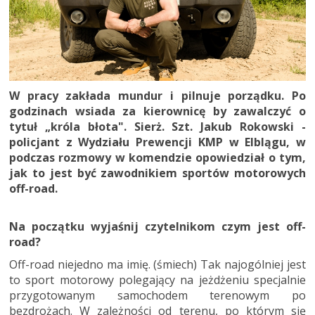
W pracy zakłada mundur i pilnuje porządku. Po
godzinach wsiada za kierownicę by zawalczyć o
tytuł „króla błota". Sierż. Szt. Jakub Rokowski -
policjant z Wydziału Prewencji KMP w Elblągu, w
podczas rozmowy w komendzie opowiedział o tym,
jak to jest być zawodnikiem sportów motorowych
off-road.
Na początku wyjaśnij czytelnikom czym jest off-
road?
Off-road niejedno ma imię. (śmiech) Tak najogólniej jest
to sport motorowy polegający na jeżdżeniu specjalnie
przygotowanym samochodem terenowym po
bezdrożach. W zależności od terenu, po którym się